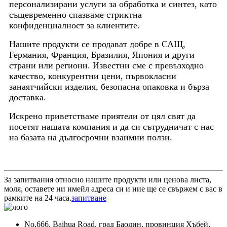
персонализирани услуги за обработка и синтез, като
същевременно спазваме стриктна
конфиденциалност за клиентите.
Нашите продукти се продават добре в САЩ,
Германия, Франция, Бразилия, Япония и други
страни или региони. Известни сме с превъзходно
качество, конкурентни цени, първокласни
занаятчийски изделия, безопасна опаковка и бърза
доставка.
Искрено приветстваме приятели от цял свят да
посетят нашата компания и да си сътрудничат с нас
на базата на дългосрочни взаимни ползи.
За запитвания относно нашите продукти или ценова листа,
моля, оставете ни имейл адреса си и ние ще се свържем с вас в
рамките на 24 часа.
запитване
No.666. Baihua Road, град Баодин, провинция Хъбей,