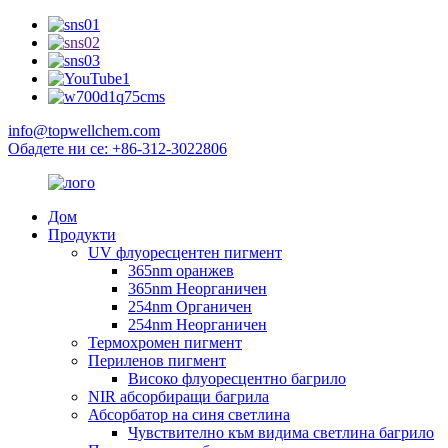
info@topwellchem.com
Обадете ни се: +86-312-3022806
Дом
Продукти
UV флуоресцентен пигмент
365nm оранжев
365nm Неорганичен
254nm Органичен
254nm Неорганичен
Термохромен пигмент
Периленов пигмент
Високо флуоресцентно багрило
NIR абсорбиращи багрила
Абсорбатор на синя светлина
Чувствително към видима светлина багрило