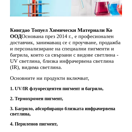
Кингдао Топуел Химически Материали Ко
ООД
Основана през 2014 г., е професионален
доставчик, занимаващ се с проучване, продажба
и персонализиране на специални пигменти и
багрила, които са свързани с видове светлина -
UV светлина, близка инфрачервена светлина
(IR), видима светлина.
Основните ни продукти включват,
1. UV/IR флуоресцентен пигмент и багрило,
2. Термохромен пигмент,
3. Багрило, абсорбиращо близката инфрачервена
светлина,
4. Периленов пигмент,