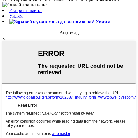
Изпрати имейл
Уилям
Уилям
Андроид
x