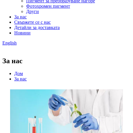
Пигмент за преобразуване нагоре
Фотохромен пигмент
Други
За нас
Свържете се с нас
Детайли за доставката
Новини
English
За нас
Дом
За нас