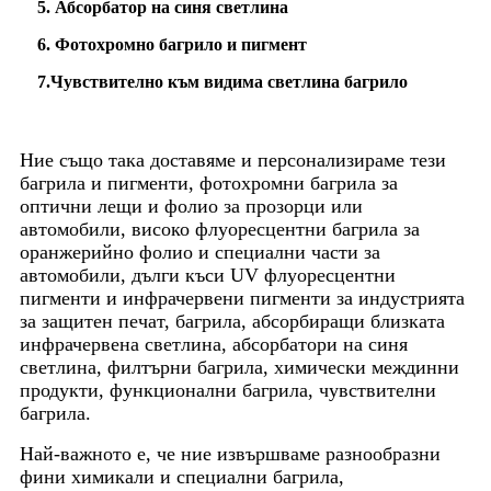
5. Абсорбатор на синя светлина
6. Фотохромно багрило и пигмент
7.
Чувствително към видима светлина багрило
Ние също така доставяме и персонализираме тези
багрила и пигменти, фотохромни багрила за
оптични лещи и фолио за прозорци или
автомобили, високо флуоресцентни багрила за
оранжерийно фолио и специални части за
автомобили, дълги къси UV флуоресцентни
пигменти и инфрачервени пигменти за индустрията
за защитен печат, багрила, абсорбиращи близката
инфрачервена светлина, абсорбатори на синя
светлина, филтърни багрила, химически междинни
продукти, функционални багрила, чувствителни
багрила.
Най-важното е, че ние извършваме разнообразни
фини химикали и специални багрила,