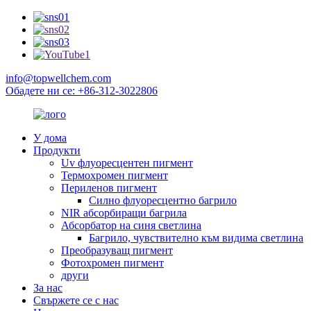
info@topwellchem.com
Обадете ни се: +86-312-3022806
У дома
Продукти
Uv флуоресцентен пигмент
Термохромен пигмент
Периленов пигмент
Силно флуоресцентно багрило
NIR абсорбиращи багрила
Абсорбатор на синя светлина
Багрило, чувствително към видима светлина
Преобразуващ пигмент
Фотохромен пигмент
други
За нас
Свържете се с нас