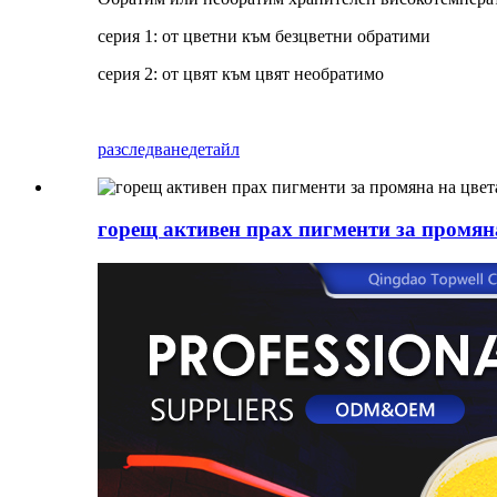
серия 1: от цветни към безцветни обратими
серия 2: от цвят към цвят необратимо
разследване
детайл
горещ активен прах пигменти за промян