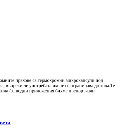
омните прахове са термохромни микрокапсули под
, въпреки че употребата им не се ограничава до това.Те
стила (за водни приложения бихме препоръчали
вета