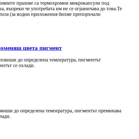
омните прахове са термохромни микрокапсули под
, въпреки че употребата им не се ограничава до това.Те
стила (за водни приложения бихме препоръчали
роменящ цвета пигмент
 повиши до определена температура, пигментът
ентът се охлади.
повиши до определена температура, пигментът преминава
лади.