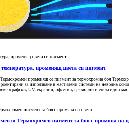
 температура, променящ цвета си пигмент
Термохромен променящ се пигмент за термохромна боя Термохр
роектирани за използване в мастилени системи на неводна основа
флексографски, UV, екранни, офсетни, гравюрни и епоксидни ма
гменти Термохромен пигмент за боя с промяна на ц