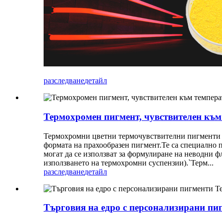
разследване
детайл
Термохромен пигмент, чувствителен към
Термохромни цветни термочувствителни пигменти 
формата на прахообразен пигмент.Те са специално п
могат да се използват за формулиране на неводни 
използването на термохромни суспензии).`Терм...
разследване
детайл
Търговия на едро с персонализирани пи