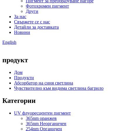
Пигмент за преобразуване нагоре
Фотохромен пигмент
Други
За нас
Свържете се с нас
Детайли за доставката
Новини
English
продукт
Дом
Продукти
Абсорбатор на синя светлина
Чувствително към видима светлина багрило
Категории
UV флуоресцентен пигмент
365nm оранжев
365nm Неорганичен
254nm Органичен