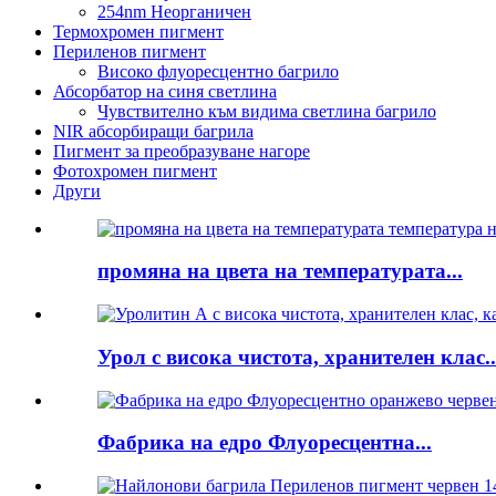
254nm Неорганичен
Термохромен пигмент
Периленов пигмент
Високо флуоресцентно багрило
Абсорбатор на синя светлина
Чувствително към видима светлина багрило
NIR абсорбиращи багрила
Пигмент за преобразуване нагоре
Фотохромен пигмент
Други
промяна на цвета на температурата...
Урол с висока чистота, хранителен клас..
Фабрика на едро Флуоресцентна...