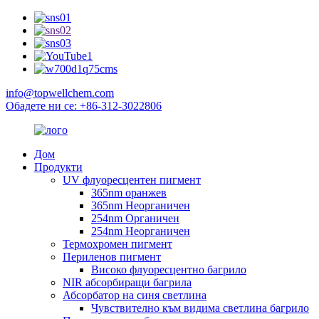
info@topwellchem.com
Обадете ни се: +86-312-3022806
Дом
Продукти
UV флуоресцентен пигмент
365nm оранжев
365nm Неорганичен
254nm Органичен
254nm Неорганичен
Термохромен пигмент
Периленов пигмент
Високо флуоресцентно багрило
NIR абсорбиращи багрила
Абсорбатор на синя светлина
Чувствително към видима светлина багрило