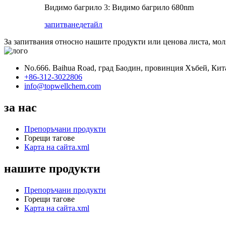
Видимо багрило 3: Видимо багрило 680nm
запитване
детайл
За запитвания относно нашите продукти или ценова листа, моля,
No.666. Baihua Road, град Баодин, провинция Хъбей, Кит
+86-312-3022806
info@topwellchem.com
за нас
Препоръчани продукти
Горещи тагове
Карта на сайта.xml
нашите продукти
Препоръчани продукти
Горещи тагове
Карта на сайта.xml