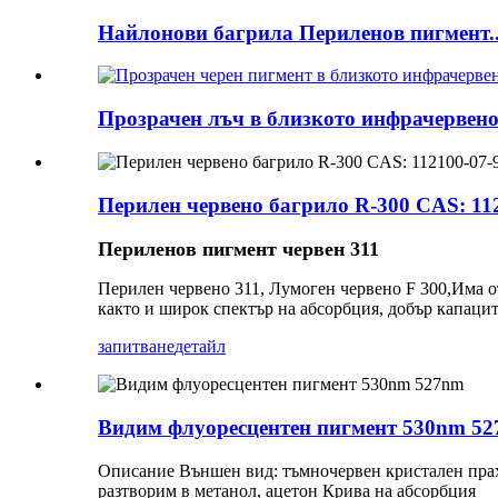
Найлонови багрила Периленов пигмент..
Прозрачен лъч в близкото инфрачервено 
Перилен червено багрило R-300 CAS: 112
Периленов пигмент червен 311
Перилен червено 311, Лумоген червено F 300,
Има о
както и широк спектър на абсорбция, добър капацит
запитване
детайл
Видим флуоресцентен пигмент 530nm 5
Описание Външен вид: тъмночервен кристален прах
разтворим в метанол, ацетон Крива на абсорбция