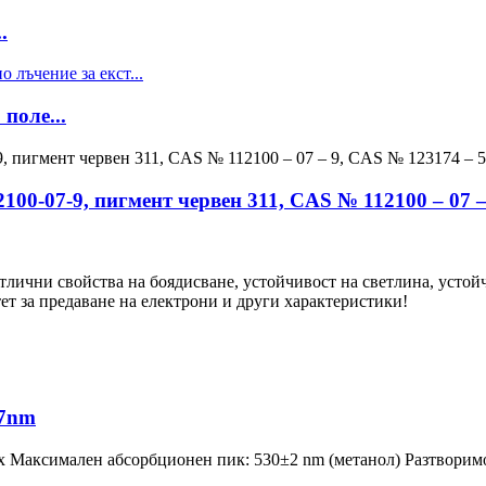
.
поле...
100-07-9, пигмент червен 311, CAS № 112100 – 07 –
тлични свойства на боядисване, устойчивост на светлина, устой
ет за предаване на електрони и други характеристики!
27nm
 Максимален абсорбционен пик: 530±2 nm (метанол) Разтворимо