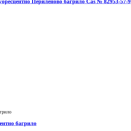
оресцентно Периленово багрило Cas № 82953-57-9
ентно багрило