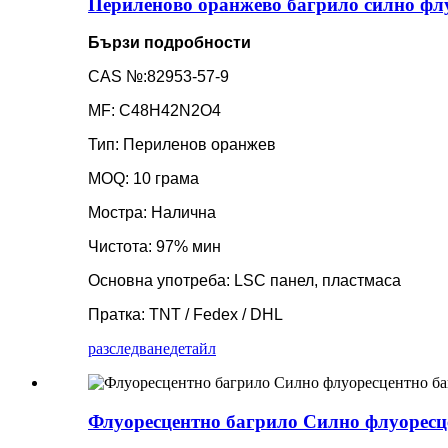
Периленово оранжево багрило силно флу
Бързи подробности
CAS №:82953-57-9
MF: C48H42N2O4
Тип: Периленов оранжев
MOQ: 10 грама
Мостра: Налична
Чистота: 97% мин
Основна употреба: LSC панел, пластмаса
Пратка: TNT / Fedex / DHL
разследване
детайл
Флуоресцентно багрило Силно флуоресц