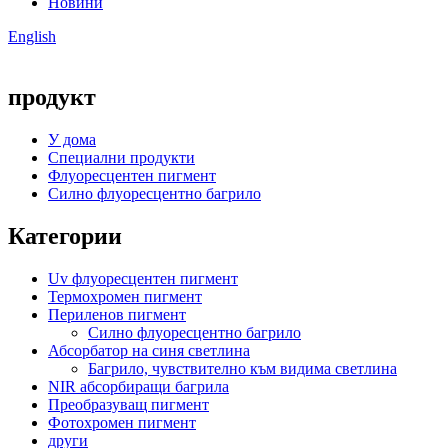
Новини
English
продукт
У дома
Специални продукти
Флуоресцентен пигмент
Силно флуоресцентно багрило
Категории
Uv флуоресцентен пигмент
Термохромен пигмент
Периленов пигмент
Силно флуоресцентно багрило
Абсорбатор на синя светлина
Багрило, чувствително към видима светлина
NIR абсорбиращи багрила
Преобразуващ пигмент
Фотохромен пигмент
други