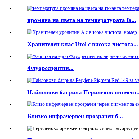
промяна на цвета на температурата fa...
Хранителен клас Urol с висока чистота...
Флуоресцентни...
Найлонови багрила Периленов пигмент..
Близко инфрачервен прозрачен б...