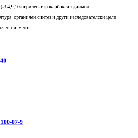
)-3,4,9,10-перилентетракарбоксил диимид
ултура, органичен синтез и други изследователски цели.
тъчен пигмент.
240
2100-07-9