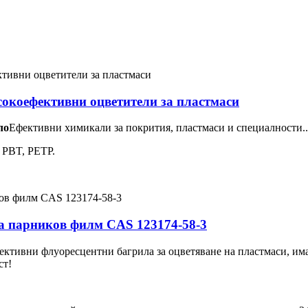
сокоефективни оцветители за пластмаси
ло
Ефективни химикали за покрития, пластмаси и специалности..
 PBT, PETP.
а парников филм CAS 123174-58-3
ективни флуоресцентни багрила за оцветяване на пластмаси, им
ст!