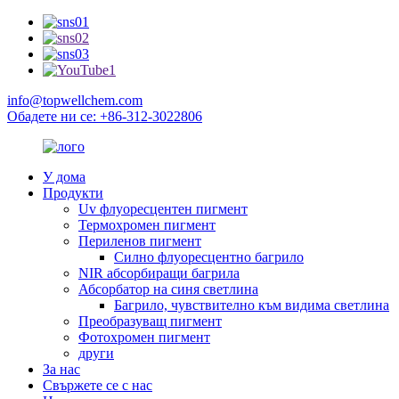
info@topwellchem.com
Обадете ни се: +86-312-3022806
У дома
Продукти
Uv флуоресцентен пигмент
Термохромен пигмент
Периленов пигмент
Силно флуоресцентно багрило
NIR абсорбиращи багрила
Абсорбатор на синя светлина
Багрило, чувствително към видима светлина
Преобразуващ пигмент
Фотохромен пигмент
други
За нас
Свържете се с нас