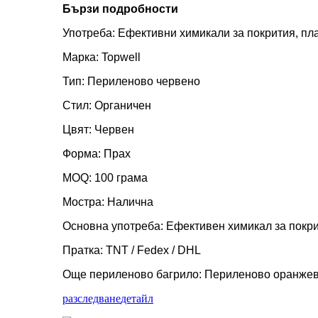
Бързи подробности
Употреба: Ефективни химикали за покрития, пл
Марка: Topwell
Тип: Периленово червено
Стил: Органичен
Цвят: Червен
Форма: Прах
MOQ: 100 грама
Мостра: Налична
Основна употреба: Ефективен химикал за покри
Пратка: TNT / Fedex / DHL
Още периленово багрило: Периленово оранжев
разследване
детайл