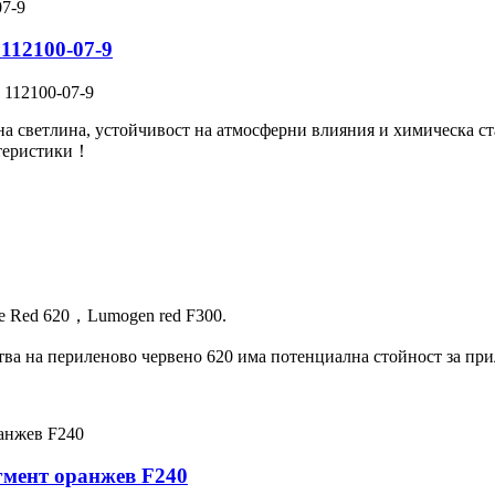
112100-07-9
 112100-07-9
на светлина, устойчивост на атмосферни влияния и химическа ст
ктеристики！
ne Red 620，Lumogen red F300.
ва на периленово червено 620 има потенциална стойност за при
гмент оранжев F240