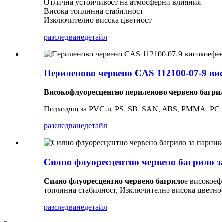
Отлична устойчивост на атмосферни влияния
Висока топлинна стабилност
Изключително висока цветност
разследване
детайл
Периленово червено CAS 112100-07-9 ви
Високофлуоресцентно периленово червено багри
Подходящ за PVC-u, PS, SB, SAN, ABS, PMMA, PC,
разследване
детайл
Силно флуоресцентно червено багрило з
Силно флуоресцентно червено багрило
е високоеф
топлинна стабилност,
Изключително висока цветно
разследване
детайл