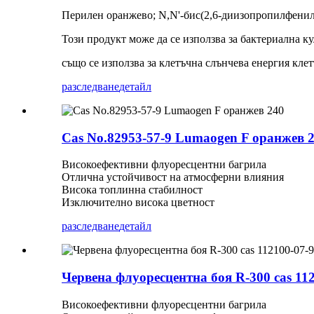
Перилен оранжево; N,N'-бис(2,6-диизопропилфенил
Този продукт може да се използва за бактериална к
също се използва за клетъчна слънчева енергия кле
разследване
детайл
Cas No.82953-57-9 Lumaogen F оранжев 
Високоефективни флуоресцентни багрила
Отлична устойчивост на атмосферни влияния
Висока топлинна стабилност
Изключително висока цветност
разследване
детайл
Червена флуоресцентна боя R-300 cas 11
Високоефективни флуоресцентни багрила