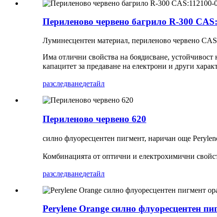
Периленово червено багрило R-300 CAS:
Луминесцентен материал, периленово червено CAS
Има отлични свойства на боядисване, устойчивост 
капацитет за предаване на електрони и други хара
разследване
детайл
Периленово червено 620
силно флуоресцентен пигмент, наричан още Peryle
Комбинацията от оптични и електрохимични свойст
разследване
детайл
Perylene Orange силно флуоресцентен пи