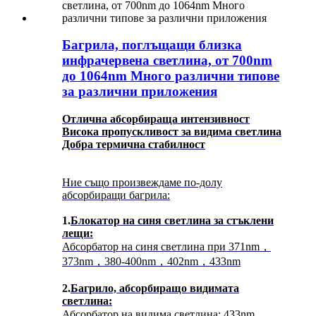
Багрила, поглъщащи близка
инфрачервена светлина, от 700nm
до 1064nm Много различни типове
за различни приложения
Отлична абсорбираща интензивност
Висока пропускливост за видима светлина
Добра термична стабилност
Ние също произвеждаме по-долу
абсорбиращи багрила:
1.
Блокатор на синя светлина за стъклени
лещи:
Абсорбатор на синя светлина при 371nm，
373nm，380-400nm，402nm，433nm
2.
Багрило, абсорбиращо видимата
светлина:
Абсорбатор на видима светлина: 433nm，