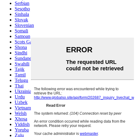
Serbian
Sesotho
Sinhala
Slovak
Slovenian
Somali
Samoan
Scots Gaelic
Shona
Sindhi
Sundanese
Swahili
Tajik
Tamil
Telugu
Thai
Ukrainian
Urdu
Uzbek
Vietnamese
Welsh
Xhosa
Yiddish
Yoruba
Zulu