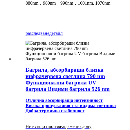
880nm，980nm，990nm，1001nm, 1070nm
разследване
детайл
Багрила, абсорбиращи близка
инфрачервена светлина 790 nm
Функционални багрила UV
багрила Видими багрила 526 nm
Отлична абсорбираща интензивност
Висока пропускливост за видима светлина
Добра термична стабилност
Ние също произвеждаме по-долу