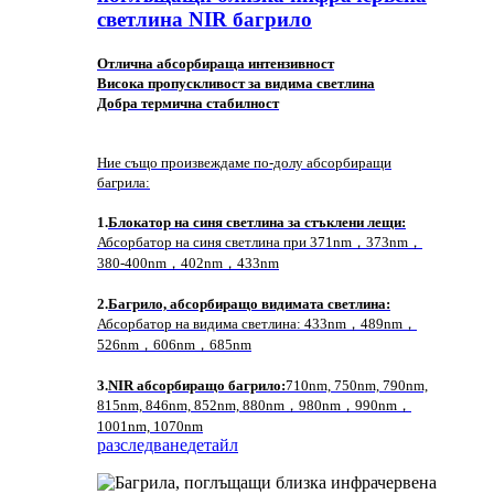
светлина NIR багрило
Отлична абсорбираща интензивност
Висока пропускливост за видима светлина
Добра термична стабилност
Ние също произвеждаме по-долу абсорбиращи
багрила:
1.
Блокатор на синя светлина за стъклени лещи:
Абсорбатор на синя светлина при 371nm，373nm，
380-400nm，402nm，433nm
2.
Багрило, абсорбиращо видимата светлина:
Абсорбатор на видима светлина: 433nm，489nm，
526nm，606nm，685nm
3.
NIR абсорбиращо багрило:
710nm, 750nm, 790nm,
815nm, 846nm, 852nm, 880nm，980nm，990nm，
1001nm, 1070nm
разследване
детайл