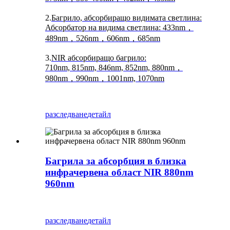
2.
Багрило, абсорбиращо видимата светлина:
Абсорбатор на видима светлина: 433nm，
489nm，526nm，606nm，685nm
3.
NIR абсорбиращо багрило:
710nm, 815nm, 846nm, 852nm, 880nm，
980nm，990nm，1001nm, 1070nm
разследване
детайл
Багрила за абсорбция в близка
инфрачервена област NIR 880nm
960nm
разследване
детайл