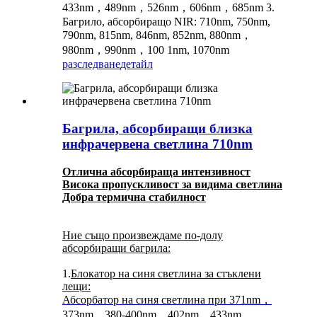
433nm，489nm，526nm，606nm，685nm 3.
Багрило, абсорбиращо NIR: 710nm, 750nm,
790nm, 815nm, 846nm, 852nm, 880nm，
980nm，990nm，100 1nm, 1070nm
разследване
детайл
Багрила, абсорбиращи близка
инфрачервена светлина 710nm
Отлична абсорбираща интензивност
Висока пропускливост за видима светлина
Добра термична стабилност
Ние също произвеждаме по-долу
абсорбиращи багрила:
1.
Блокатор на синя светлина за стъклени
лещи:
Абсорбатор на синя светлина при 371nm，
373nm，380-400nm，402nm，433nm