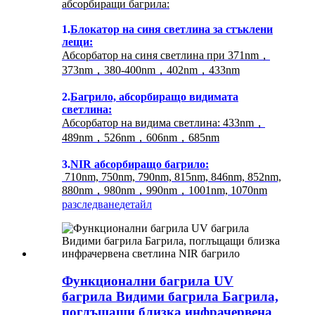
абсорбиращи багрила:
1.
Блокатор на синя светлина за стъклени
лещи:
Абсорбатор на синя светлина при 371nm，
373nm，380-400nm，402nm，433nm
2.
Багрило, абсорбиращо видимата
светлина:
Абсорбатор на видима светлина: 433nm，
489nm，526nm，606nm，685nm
3.
NIR абсорбиращо багрило:
710nm, 750nm, 790nm, 815nm, 846nm, 852nm,
880nm，980nm，990nm，1001nm, 1070nm
разследване
детайл
Функционални багрила UV
багрила Видими багрила Багрила,
поглъщащи близка инфрачервена