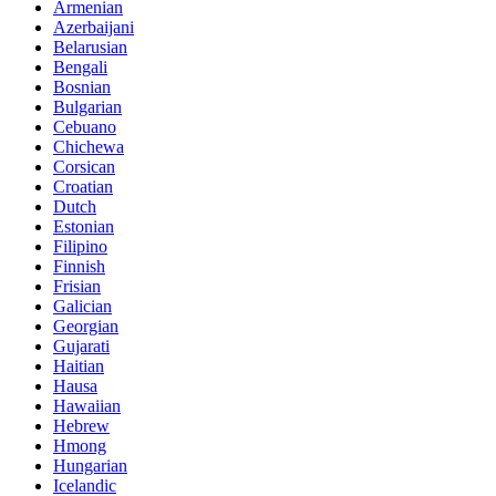
Armenian
Azerbaijani
Belarusian
Bengali
Bosnian
Bulgarian
Cebuano
Chichewa
Corsican
Croatian
Dutch
Estonian
Filipino
Finnish
Frisian
Galician
Georgian
Gujarati
Haitian
Hausa
Hawaiian
Hebrew
Hmong
Hungarian
Icelandic