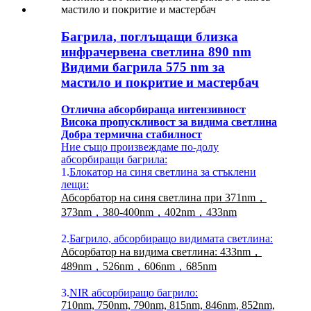
Багрила, поглъщащи близка
инфрачервена светлина 890 nm
Видими багрила 575 nm за
мастило и покритие и мастербач
Отлична абсорбираща интензивност
Висока пропускливост за видима светлина
Добра термична стабилност
Ние също произвеждаме по-долу
абсорбиращи багрила:
1.
Блокатор на синя светлина за стъклени
лещи:
Абсорбатор на синя светлина при 371nm，
373nm，380-400nm，402nm，433nm
2.
Багрило, абсорбиращо видимата светлина:
Абсорбатор на видима светлина: 433nm，
489nm，526nm，606nm，685nm
3.
NIR абсорбиращо багрило:
710nm, 750nm, 790nm, 815nm, 846nm, 852nm,