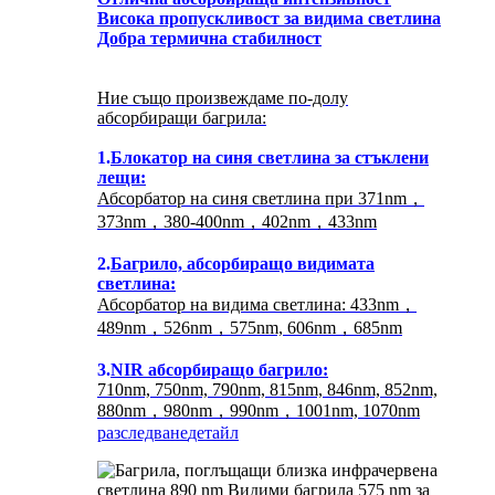
Висока пропускливост за видима светлина
Добра термична стабилност
Ние също произвеждаме по-долу
абсорбиращи багрила:
1.
Блокатор на синя светлина за стъклени
лещи:
Абсорбатор на синя светлина при 371nm，
373nm，380-400nm，402nm，433nm
2.
Багрило, абсорбиращо видимата
светлина:
Абсорбатор на видима светлина: 433nm，
489nm，526nm，575nm, 606nm，685nm
3.
NIR абсорбиращо багрило:
710nm, 750nm, 790nm, 815nm, 846nm, 852nm,
880nm，980nm，990nm，1001nm, 1070nm
разследване
детайл