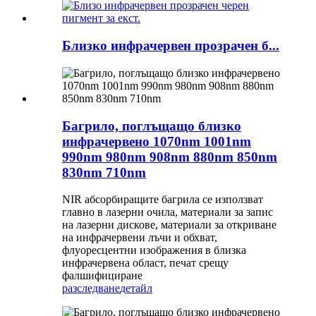
Близко инфрачервен прозрачен б...
Багрило, поглъщащо близко
инфрачервено 1070nm 1001nm
990nm 980nm 908nm 880nm 850nm
830nm 710nm
NIR абсорбиращите багрила се използват
главно в лазерни очила, материали за запис
на лазерни дискове, материали за откриване
на инфрачервени лъчи и обхват,
флуоресцентни изображения в близка
инфрачервена област, печат срещу
фалшифициране
разследване
детайл