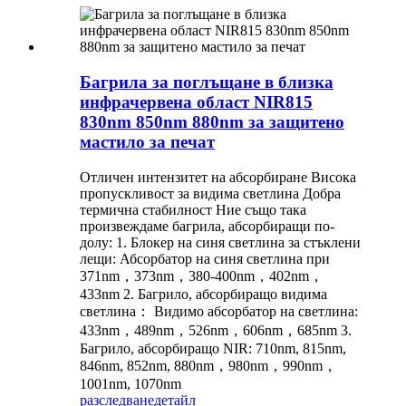
Багрила за поглъщане в близка
инфрачервена област NIR815
830nm 850nm 880nm за защитено
мастило за печат
Отличен интензитет на абсорбиране Висока
пропускливост за видима светлина Добра
термична стабилност Ние също така
произвеждаме багрила, абсорбиращи по-
долу: 1. Блокер на синя светлина за стъклени
лещи: Абсорбатор на синя светлина при
371nm，373nm，380-400nm，402nm，
433nm 2. Багрило, абсорбиращо видима
светлина： Видимо абсорбатор на светлина:
433nm，489nm，526nm，606nm，685nm 3.
Багрило, абсорбиращо NIR: 710nm, 815nm,
846nm, 852nm, 880nm，980nm，990nm，
1001nm, 1070nm
разследване
детайл