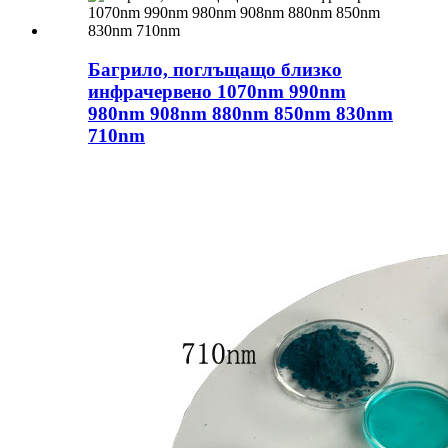
Багрило, поглъщащо близко
инфрачервено 1070nm 990nm
980nm 908nm 880nm 850nm 830nm
710nm