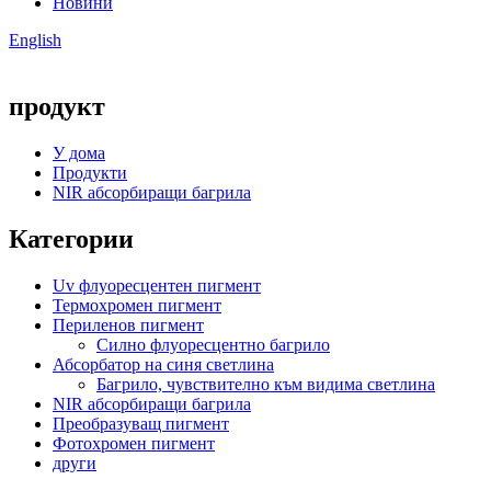
Новини
English
продукт
У дома
Продукти
NIR абсорбиращи багрила
Категории
Uv флуоресцентен пигмент
Термохромен пигмент
Периленов пигмент
Силно флуоресцентно багрило
Абсорбатор на синя светлина
Багрило, чувствително към видима светлина
NIR абсорбиращи багрила
Преобразуващ пигмент
Фотохромен пигмент
други