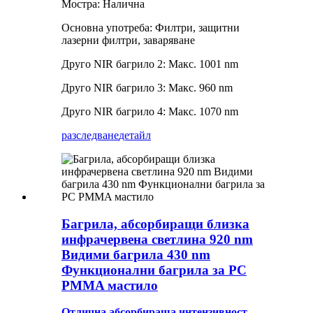
Мостра: Налична
Основна употреба: Филтри, защитни
лазерни филтри, заваряване
Друго NIR багрило 2: Макс. 1001 nm
Друго NIR багрило 3: Макс. 960 nm
Друго NIR багрило 4: Макс. 1070 nm
разследване
детайл
Багрила, абсорбиращи близка
инфрачервена светлина 920 nm
Видими багрила 430 nm
Функционални багрила за PC
PMMA мастило
Отлична абсорбираща интензивност