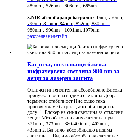
489nm，526nm，606nm，685nm
3.
NIR абсорбиращо багрило:
710nm, 750nm,
790nm, 815nm, 846nm, 852nm, 880nm，
980nm，990nm，1001nm, 1070nm
разследване
детайл
Багрила, поглъщащи близка
инфрачервена светлина 980 nm за
лещи за лазерна защита
Отличен интензитет на абсорбиране Висока
пропускливост за видима светлина Добра
термична стабилност Ние също така
произвеждаме багрила, абсорбиращи по-
долу: 1. Блокер на синя светлина за стъклени
лещи: Абсорбатор на синя светлина при
371nm，373nm，380-400nm，402nm，
433nm 2. Багрило, абсорбиращо видима
светлина： Видимо абсорбер на светлина: