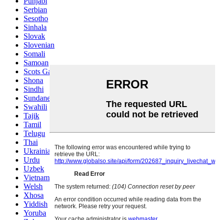
Punjabi
Serbian
Sesotho
Sinhala
Slovak
Slovenian
Somali
Samoan
Scots Gaelic
Shona
Sindhi
Sundanese
Swahili
Tajik
Tamil
Telugu
Thai
Ukrainian
Urdu
Uzbek
Vietnamese
Welsh
Xhosa
Yiddish
Yoruba