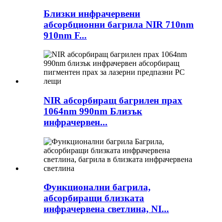
Близки инфрачервени
абсорбционни багрила NIR 710nm
910nm F...
NIR абсорбиращ багрилен прах
1064nm 990nm Близък
инфрачервен...
Функционални багрила,
абсорбиращи близката
инфрачервена светлина, NI...