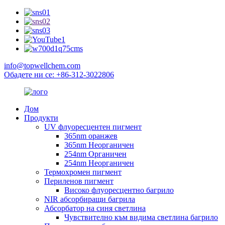
info@topwellchem.com
Обадете ни се: +86-312-3022806
Дом
Продукти
UV флуоресцентен пигмент
365nm оранжев
365nm Неорганичен
254nm Органичен
254nm Неорганичен
Термохромен пигмент
Периленов пигмент
Високо флуоресцентно багрило
NIR абсорбиращи багрила
Абсорбатор на синя светлина
Чувствително към видима светлина багрило