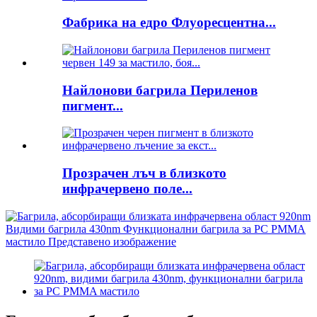
Фабрика на едро Флуоресцентна...
Найлонови багрила Периленов
пигмент...
Прозрачен лъч в близкото
инфрачервено поле...