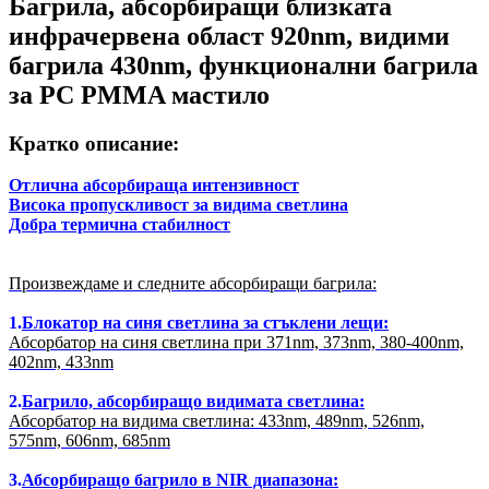
Багрила, абсорбиращи близката
инфрачервена област 920nm, видими
багрила 430nm, функционални багрила
за PC PMMA мастило
Кратко описание:
Отлична абсорбираща интензивност
Висока пропускливост за видима светлина
Добра термична стабилност
Произвеждаме и следните абсорбиращи багрила:
1.
Блокатор на синя светлина за стъклени лещи:
Абсорбатор на синя светлина при 371nm, 373nm, 380-400nm,
402nm, 433nm
2.
Багрило, абсорбиращо видимата светлина:
Абсорбатор на видима светлина: 433nm, 489nm, 526nm,
575nm, 606nm, 685nm
3.
Абсорбиращо багрило в NIR диапазона: