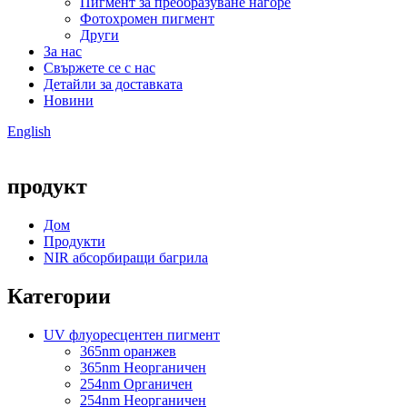
Пигмент за преобразуване нагоре
Фотохромен пигмент
Други
За нас
Свържете се с нас
Детайли за доставката
Новини
English
продукт
Дом
Продукти
NIR абсорбиращи багрила
Категории
UV флуоресцентен пигмент
365nm оранжев
365nm Неорганичен
254nm Органичен
254nm Неорганичен