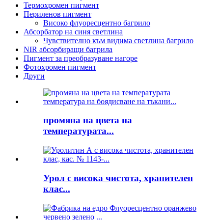
Термохромен пигмент
Периленов пигмент
Високо флуоресцентно багрило
Абсорбатор на синя светлина
Чувствително към видима светлина багрило
NIR абсорбиращи багрила
Пигмент за преобразуване нагоре
Фотохромен пигмент
Други
промяна на цвета на
температурата...
Урол с висока чистота, хранителен
клас...