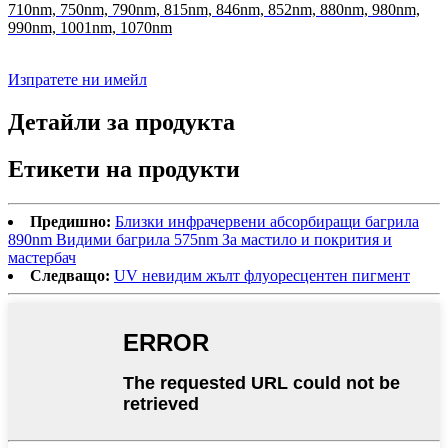
710nm, 750nm, 790nm, 815nm, 846nm, 852nm, 880nm, 980nm,
990nm, 1001nm, 1070nm
Изпратете ни имейл
Детайли за продукта
Етикети на продукти
Предишно:
Близки инфрачервени абсорбиращи багрила
890nm Видими багрила 575nm За мастило и покрития и
мастербач
Следващо:
UV невидим жълт флуоресцентен пигмент