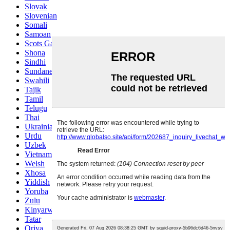
Slovak
Slovenian
Somali
Samoan
Scots Gaelic
Shona
Sindhi
Sundanese
Swahili
Tajik
Tamil
Telugu
Thai
Ukrainian
Urdu
Uzbek
Vietnamese
Welsh
Xhosa
Yiddish
Yoruba
Zulu
Kinyarwanda
Tatar
Oriya