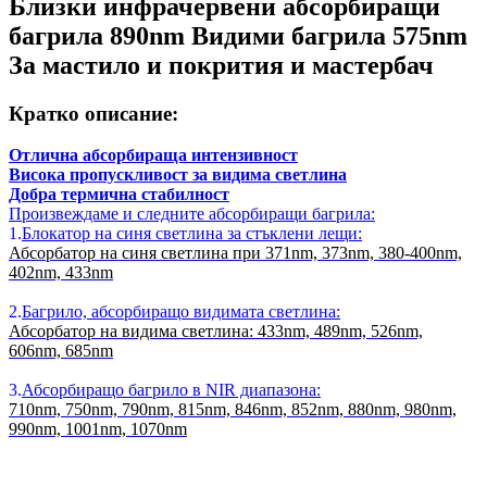
Близки инфрачервени абсорбиращи
багрила 890nm Видими багрила 575nm
За мастило и покрития и мастербач
Кратко описание:
Отлична абсорбираща интензивност
Висока пропускливост за видима светлина
Добра термична стабилност
Произвеждаме и следните абсорбиращи багрила:
1.
Блокатор на синя светлина за стъклени лещи:
Абсорбатор на синя светлина при 371nm, 373nm, 380-400nm,
402nm, 433nm
2.
Багрило, абсорбиращо видимата светлина:
Абсорбатор на видима светлина: 433nm, 489nm, 526nm,
606nm, 685nm
3.
Абсорбиращо багрило в NIR диапазона:
710nm, 750nm, 790nm, 815nm, 846nm, 852nm, 880nm, 980nm,
990nm, 1001nm, 1070nm