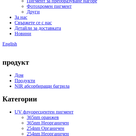
Пигмент за преобразуване нагоре
Фотохромен пигмент
Други
За нас
Свържете се с нас
Детайли за доставката
Новини
English
продукт
Дом
Продукти
NIR абсорбиращи багрила
Категории
UV флуоресцентен пигмент
365nm оранжев
365nm Неорганичен
254nm Органичен
254nm Неорганичен