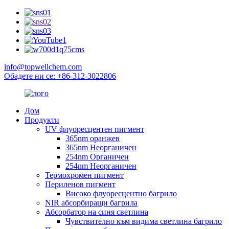
info@topwellchem.com
Обадете ни се: +86-312-3022806
Дом
Продукти
UV флуоресцентен пигмент
365nm оранжев
365nm Неорганичен
254nm Органичен
254nm Неорганичен
Термохромен пигмент
Периленов пигмент
Високо флуоресцентно багрило
NIR абсорбиращи багрила
Абсорбатор на синя светлина
Чувствително към видима светлина багрило