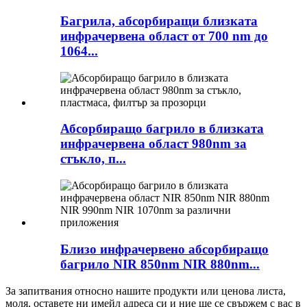
Багрила, абсорбиращи близката
инфрачервена област от 700 nm до
1064...
Абсорбиращо багрило в близката
инфрачервена област 980nm за
стъкло, п...
Близо инфрачервено абсорбиращо
багрило NIR 850nm NIR 880nm...
За запитвания относно нашите продукти или ценова листа,
моля, оставете ни имейл адреса си и ние ще се свържем с вас в