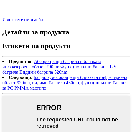
Изпратете ни имейл
Детайли за продукта
Етикети на продукти
Предишно:
Абсорбиращи багрила в близката
инфрачервена област 790nm Функционални багрила UV
багрила Видими багрила 526nm
Следващо:
Багрила, абсорбиращи близката инфрачервена
област 920nm, видими багрила 430nm, функционални багрила
за PC PMMA мастило