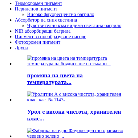
Термохромен пигмент
Периленов пигмент
Високо флуоресцентно багрило
Абсорбатор на синя светлина
Чувствително към видима светлина багрило
NIR абсорбиращи багрила
Пигмент за преобразуване нагоре
Фотохромен пигмент
Други
промяна на цвета на
температурата...
Урол с висока чистота, хранителен
клас...