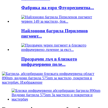
Фабрика на едро Флуоресцентна...
Найлонови багрила Периленов
пигмент...
Прозрачен лъч в близкото
инфрачервено поле...