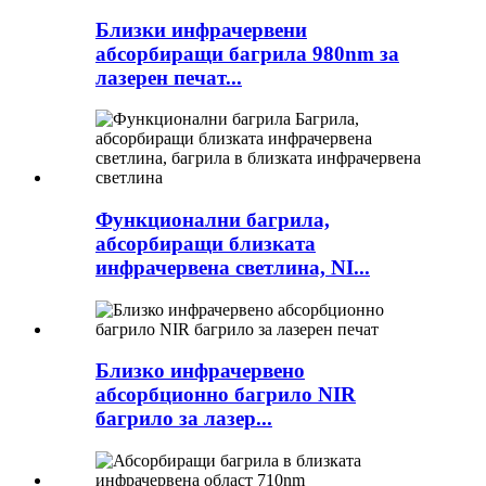
Близки инфрачервени
абсорбиращи багрила 980nm за
лазерен печат...
Функционални багрила,
абсорбиращи близката
инфрачервена светлина, NI...
Близко инфрачервено
абсорбционно багрило NIR
багрило за лазер...