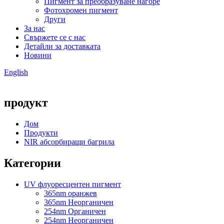
Пигмент за преобразуване нагоре
Фотохромен пигмент
Други
За нас
Свържете се с нас
Детайли за доставката
Новини
English
продукт
Дом
Продукти
NIR абсорбиращи багрила
Категории
UV флуоресцентен пигмент
365nm оранжев
365nm Неорганичен
254nm Органичен
254nm Неорганичен