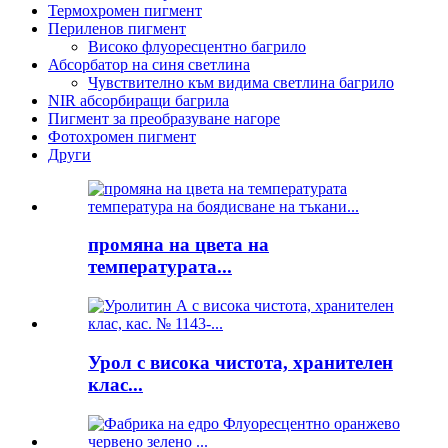
Термохромен пигмент
Периленов пигмент
Високо флуоресцентно багрило
Абсорбатор на синя светлина
Чувствително към видима светлина багрило
NIR абсорбиращи багрила
Пигмент за преобразуване нагоре
Фотохромен пигмент
Други
промяна на цвета на
температурата...
Урол с висока чистота, хранителен
клас...