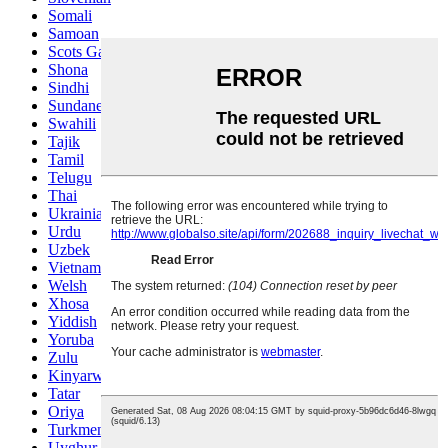
Somali
Samoan
Scots Gaelic
Shona
Sindhi
Sundanese
Swahili
Tajik
Tamil
Telugu
Thai
Ukrainian
Urdu
Uzbek
Vietnamese
Welsh
Xhosa
Yiddish
Yoruba
Zulu
Kinyarwanda
Tatar
Oriya
Turkmen
Uyghur