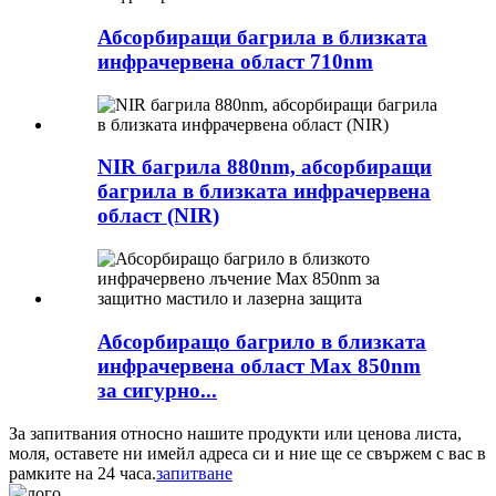
Абсорбиращи багрила в близката
инфрачервена област 710nm
NIR багрила 880nm, абсорбиращи
багрила в близката инфрачервена
област (NIR)
Абсорбиращо багрило в близката
инфрачервена област Max 850nm
за сигурно...
За запитвания относно нашите продукти или ценова листа,
моля, оставете ни имейл адреса си и ние ще се свържем с вас в
рамките на 24 часа.
запитване