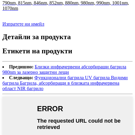
790nm, 815nm, 846nm, 852nm, 880nm, 980nm, 990nm, 1001nm,
1070nm
Изпратете ни имейл
Детайли за продукта
Етикети на продукти
Предишно:
Близки инфрачервени абсорбиращи багрила
980nm за лазерно защитни лещи
Следващо:
Функционални багрила UV багрила Видими
багрила Багрила, абсорбиращи в близката инфрачервена
област NIR багрило