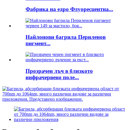
Фабрика на едро Флуоресцентна...
Найлонови багрила Периленов
пигмент...
Прозрачен лъч в близкото
инфрачервено поле...