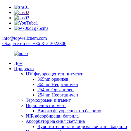
info@topwellchem.com
Обадете ни се: +86-312-3022806
Дом
Продукти
UV флуоресцентен пигмент
365nm оранжев
365nm Неорганичен
254nm Органичен
254nm Неорганичен
Термохромен пигмент
Периленов пигмент
Високо флуоресцентно багрило
NIR абсорбиращи багрила
Абсорбатор на синя светлина
Чувствително към видима светлина багрило