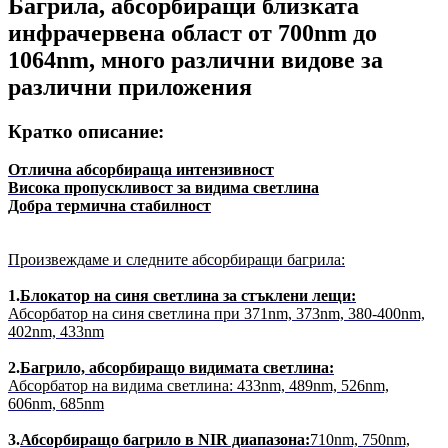
Багрила, абсорбиращи близката
инфрачервена област от 700nm до
1064nm, много различни видове за
различни приложения
Кратко описание:
Отлична абсорбираща интензивност
Висока пропускливост за видима светлина
Добра термична стабилност
Произвеждаме и следните абсорбиращи багрила:
1.
Блокатор на синя светлина за стъклени лещи:
Абсорбатор на синя светлина при 371nm, 373nm, 380-400nm,
402nm, 433nm
2.
Багрило, абсорбиращо видимата светлина:
Абсорбатор на видима светлина: 433nm, 489nm, 526nm,
606nm, 685nm
3.
Абсорбиращо багрило в NIR диапазона:
710nm, 750nm,