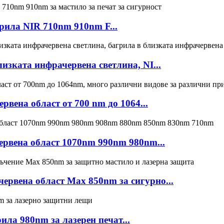
рила NIR 710nm 910nm F...
зката инфрачервена светлина, NI...
вена област от 700 nm до 1064...
рвена област 1070nm 990nm 980nm...
ервена област Max 850nm за сигурно...
ла 980nm за лазерен печат...