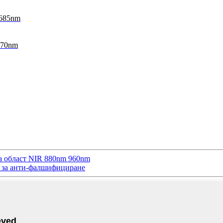
 685nm
070nm
а област NIR 880nm 960nm
 за анти-фалшифициране