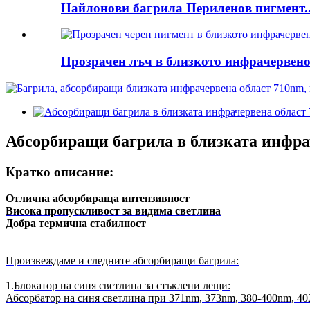
Найлонови багрила Периленов пигмент..
Прозрачен лъч в близкото инфрачервено 
Абсорбиращи багрила в близката инфра
Кратко описание:
Отлична абсорбираща интензивност
Висока пропускливост за видима светлина
Добра термична стабилност
Произвеждаме и следните абсорбиращи багрила:
1.
Блокатор на синя светлина за стъклени лещи:
Абсорбатор на синя светлина при 371nm, 373nm, 380-400nm, 4