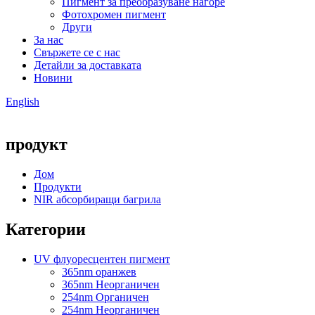
Пигмент за преобразуване нагоре
Фотохромен пигмент
Други
За нас
Свържете се с нас
Детайли за доставката
Новини
English
продукт
Дом
Продукти
NIR абсорбиращи багрила
Категории
UV флуоресцентен пигмент
365nm оранжев
365nm Неорганичен
254nm Органичен
254nm Неорганичен