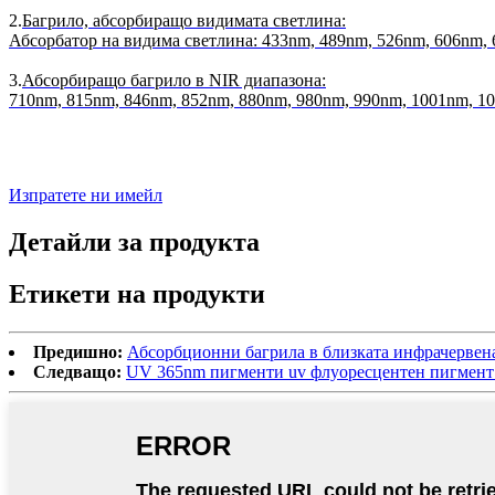
2.
Багрило, абсорбиращо видимата светлина:
Абсорбатор на видима светлина: 433nm, 489nm, 526nm, 606nm,
3.
Абсорбиращо багрило в NIR диапазона:
710nm, 815nm, 846nm, 852nm, 880nm, 980nm, 990nm, 1001nm, 1
Изпратете ни имейл
Детайли за продукта
Етикети на продукти
Предишно:
Абсорбционни багрила в близката инфрачервен
Следващо:
UV 365nm пигменти uv флуоресцентен пигмент