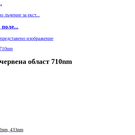
.
поле...
червена област 710nm
02nm, 433nm