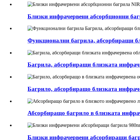
Близки инфрачервени абсорбционни баг
Функционални багрила, абсорбиращи бли
Багрила, абсорбиращи близката инфрачер
Багрило, абсорбиращо близката инфраче
Абсорбиращо багрило в близката инфрач
Близки инфрачервени абсорбиращи багри