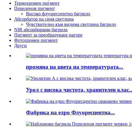
Термохромен пигмент
Периленов пигмент
Високо флуоресцентно багрило
Абсорбатор на синя светлина
Чувствително към видима светлина багрило
NIR абсорбиращи багрила
Пигмент за преобразуване нагоре
Фотохромен пигмент
Други
промяна на цвета на температурата...
Урол с висока чистота, хранителен клас..
Фабрика на едро Флуоресцентна...