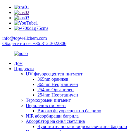
info@topwellchem.com
Обадете ни се: +86-312-3022806
Дом
Продукти
UV флуоресцентен пигмент
365nm оранжев
365nm Неорганичен
254nm Органичен
254nm Неорганичен
Термохромен пигмент
Периленов пигмент
Високо флуоресцентно багрило
NIR абсорбиращи багрила
Абсорбатор на синя светлина
Чувствително към видима светлина багрило