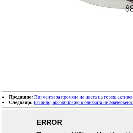
Предишно:
Пигменти за промяна на цвета на горещ актив
Следващо:
Багрило, абсорбиращо в близката инфрачервен