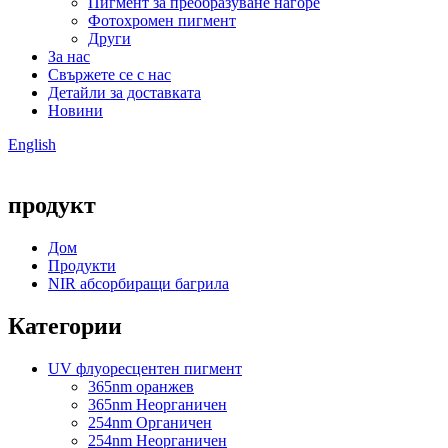
Пигмент за преобразуване нагоре
Фотохромен пигмент
Други
За нас
Свържете се с нас
Детайли за доставката
Новини
English
продукт
Дом
Продукти
NIR абсорбиращи багрила
Категории
UV флуоресцентен пигмент
365nm оранжев
365nm Неорганичен
254nm Органичен
254nm Неорганичен