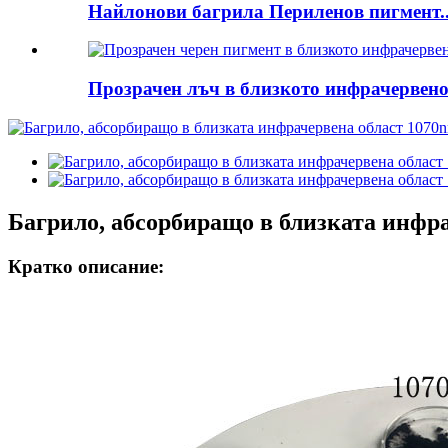
Найлонови багрила Периленов пигмент..
Прозрачен лъч в близкото инфрачервено 
Багрило, абсорбиращо в близката инфр
Кратко описание: