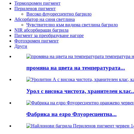
Термохромен пигмент
Периленов пигмент
Високо флуоресцентно багрило
Абсорбатор на синя светлина
Чувствително към видима светлина багрило
NIR абсорбиращи багрила
Пигмент за преобразуване нагоре
Фотохромен пигмент
Други
промяна на цвета на температурата...
Урол с висока чистота, хранителен клас..
Фабрика на едро Флуоресцентна...