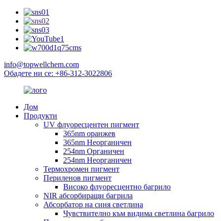
info@topwellchem.com
Обадете ни се: +86-312-3022806
Дом
Продукти
UV флуоресцентен пигмент
365nm оранжев
365nm Неорганичен
254nm Органичен
254nm Неорганичен
Термохромен пигмент
Периленов пигмент
Високо флуоресцентно багрило
NIR абсорбиращи багрила
Абсорбатор на синя светлина
Чувствително към видима светлина багрило