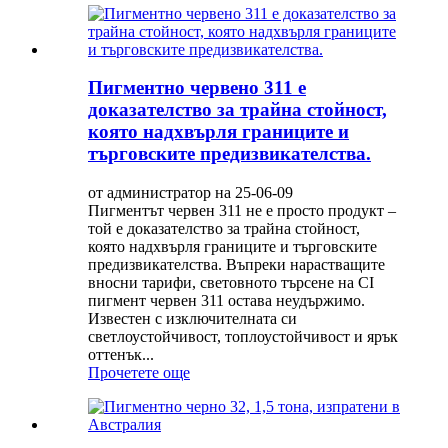
Пигментно червено 311 е
доказателство за трайна стойност,
която надхвърля границите и
търговските предизвикателства.
от администратор на 25-06-09
Пигментът червен 311 не е просто продукт –
той е доказателство за трайна стойност,
която надхвърля границите и търговските
предизвикателства. Въпреки нарастващите
вносни тарифи, световното търсене на CI
пигмент червен 311 остава неудържимо.
Известен с изключителната си
светлоустойчивост, топлоустойчивост и ярък
оттенък...
Прочетете още