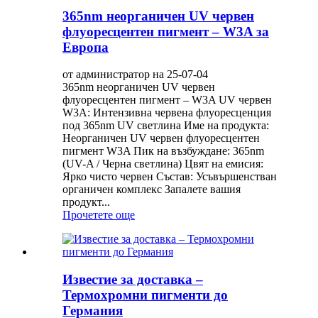
365nm неорганичен UV червен
флуоресцентен пигмент – W3A за
Европа
от администратор на 25-07-04
365nm неорганичен UV червен
флуоресцентен пигмент – W3A UV червен
W3A: Интензивна червена флуоресценция
под 365nm UV светлина Име на продукта:
Неорганичен UV червен флуоресцентен
пигмент W3A Пик на възбуждане: 365nm
(UV-A / Черна светлина) Цвят на емисия:
Ярко чисто червен Състав: Усъвършенстван
органичен комплекс Запалете вашия
продукт...
Прочетете още
Известие за доставка –
Термохромни пигменти до
Германия