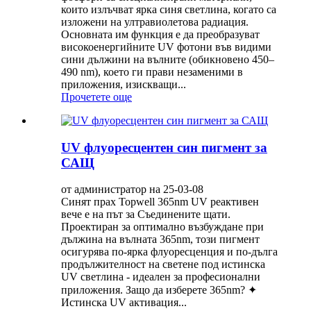
които излъчват ярка синя светлина, когато са
изложени на ултравиолетова радиация.
Основната им функция е да преобразуват
високоенергийните UV фотони във видими
сини дължини на вълните (обикновено 450–
490 nm), което ги прави незаменими в
приложения, изискващи...
Прочетете още
UV флуоресцентен син пигмент за
САЩ
от администратор на 25-03-08
Синят прах Topwell 365nm UV реактивен
вече е на път за Съединените щати.
Проектиран за оптимално възбуждане при
дължина на вълната 365nm, този пигмент
осигурява по-ярка флуоресценция и по-дълга
продължителност на светене под истинска
UV светлина - идеален за професионални
приложения. Защо да изберете 365nm? ✦
Истинска UV активация...