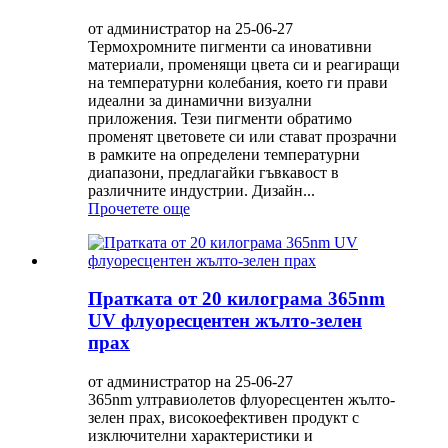
от администратор на 25-06-27
Термохромните пигменти са иновативни
материали, променящи цвета си и реагиращи
на температурни колебания, което ги прави
идеални за динамични визуални
приложения. Тези пигменти обратимо
променят цветовете си или стават прозрачни
в рамките на определени температурни
диапазони, предлагайки гъвкавост в
различните индустрии. Дизайн...
Прочетете още
Пратката от 20 килограма 365nm
UV флуоресцентен жълто-зелен
прах
от администратор на 25-06-27
365nm ултравиолетов флуоресцентен жълто-
зелен прах, високоефективен продукт с
изключителни характеристики и