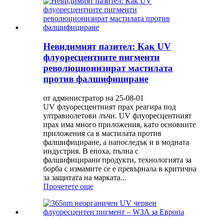
Невидимият пазител: Как UV
флуоресцентните пигменти
революционизират мастилата
против фалшифициране
от администратор на 25-08-01
UV флуоресцентният прах реагира под
ултравиолетови лъчи. UV флуоресцентният
прах има много приложения, като основните
приложения са в мастилата против
фалшифициране, а напоследък и в модната
индустрия. В епоха, пълна с
фалшифицирани продукти, технологията за
борба с измамите се е превърнала в критична
за защитата на марката...
Прочетете още