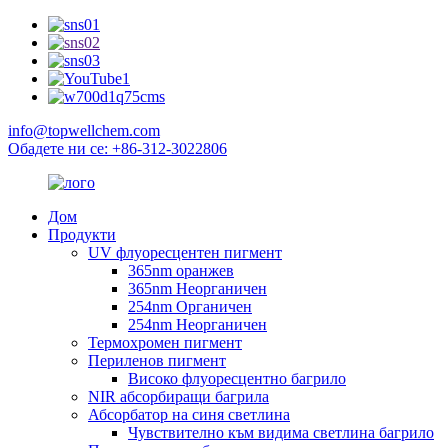
info@topwellchem.com
Обадете ни се: +86-312-3022806
Дом
Продукти
UV флуоресцентен пигмент
365nm оранжев
365nm Неорганичен
254nm Органичен
254nm Неорганичен
Термохромен пигмент
Периленов пигмент
Високо флуоресцентно багрило
NIR абсорбиращи багрила
Абсорбатор на синя светлина
Чувствително към видима светлина багрило