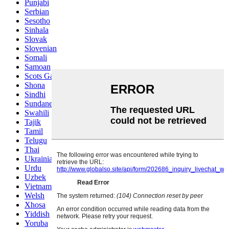
Punjabi
Serbian
Sesotho
Sinhala
Slovak
Slovenian
Somali
Samoan
Scots Gaelic
Shona
Sindhi
Sundanese
Swahili
Tajik
Tamil
Telugu
Thai
Ukrainian
Urdu
Uzbek
Vietnamese
Welsh
Xhosa
Yiddish
Yoruba