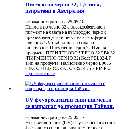
Пигментно черно 32, 1,5 тона,
изпратени в Австралия
от администратор на 25-05-18
Пигментно черно 32 е високоефективен
пигмент на базата на въглеродно черно с
превъзходна устойчивост на атмосферни
влияния, UV стабилност и сила на
оцветяване. Пигментно черно 32 Име на
продукта: ПЕРИЛЕНОВО ЧЕРНО 32 PBk 32
(ПИГМЕНТНО ЧЕРНО 32) Код: PBL32-LP
Тип на продукта: Палиогенно черно L0086
CINO.: 71133 CAS NO.: 83524-75-8 EINE...
Прочетете още
UV флуоресцентни сини пигменти
се изпращат до провинция Тайван.
от администратор на 25-05-17
Ултравиолетовите (UV) флуоресцентни сини
фосфори са специализирани материали,