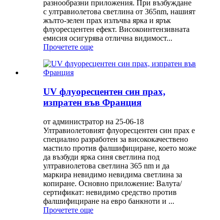
разнообразни приложения. При възбуждане
с ултравиолетова светлина от 365nm, нашият
жълто-зелен прах излъчва ярка и ярък
флуоресцентен ефект. Високоинтензивната
емисия осигурява отлична видимост...
Прочетете още
UV флуоресцентен син прах,
изпратен във Франция
от администратор на 25-06-18
Ултравиолетовият флуоресцентен син прах е
специално разработен за висококачествено
мастило против фалшифициране, което може
да възбуди ярка синя светлина под
ултравиолетова светлина 365 nm и да
маркира невидимо невидима светлина за
копиране. Основно приложение: Валута/
сертификат: невидимо средство против
фалшифициране на евро банкноти и ...
Прочетете още