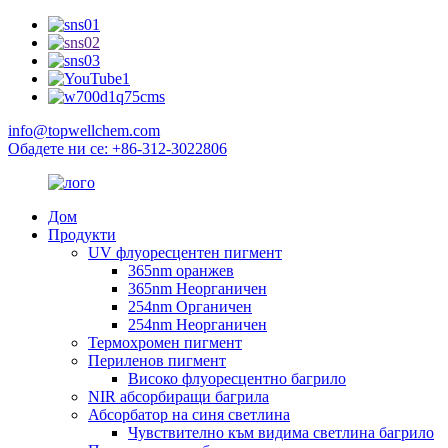
info@topwellchem.com
Обадете ни се: +86-312-3022806
Дом
Продукти
UV флуоресцентен пигмент
365nm оранжев
365nm Неорганичен
254nm Органичен
254nm Неорганичен
Термохромен пигмент
Периленов пигмент
Високо флуоресцентно багрило
NIR абсорбиращи багрила
Абсорбатор на синя светлина
Чувствително към видима светлина багрило