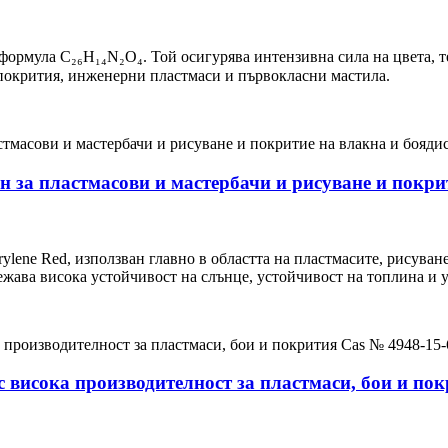
 формула C₂₆H₁₄N₂O₄. Той осигурява интензивна сила на цвета, 
покрития, инженерни пластмаси и първокласни мастила.
н за пластмасови и мастербачи и рисуване и покрит
ylene Red, използван главно в областта на пластмасите, рисуване
ежава висока устойчивост на слънце, устойчивост на топлина и 
 висока производителност за пластмаси, бои и пок