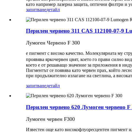
като например лазерна защита, оптични филтри и 
запитване
детайл
Перилен червено 311 CAS 112100-07-9 L
Лумоген Червено F 300
е пигмент с високо качество. Молекулярната му стр
проявява яркочервен цвят, което го прави силно ви
което е от решаващо значение за приложения в инду
Пигментът се появява като червен прах, който лесн
при продължително излагане на светлина, а висока
запитване
детайл
Перилен червено 620 Лумоген червено F
Лумоген червен F300
Известен още като високофлуоресцентен пигмент ил