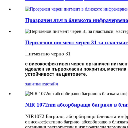
Прозрачен лъч в близкото инфрачервено 
Периленов пигмент черен 31 за пластмас
Пигментно черно 31
е високоефективен черен органичен пигмент
идеален за първокласни покрития, мастила 
устойчивост на цветовете.
запитване
детайл
NIR 1072nm абсорбиращо багрило в бли
NIR1072 Багрило, абсорбиращо близката инф
е високоефективно багрило, абсорбиращо в близкат
органични разтворители и изключителна термична 