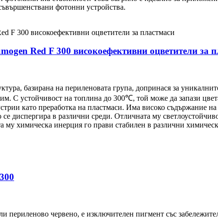
усъвършенствани фотонни устройства.
umogen Red F 300 високоефективни оцветители за 
уктура, базирана на периленовата група, допринася за уникални
дим. С устойчивост на топлина до 300℃, той може да запази цвет
стрии като преработка на пластмаси. Има високо съдържание на 
о се диспергира в различни среди. Отличната му светлоустойчиво
та му химическа инерция го прави стабилен в различни химичес
 300
и периленово червено, е изключителен пигмент със забележител