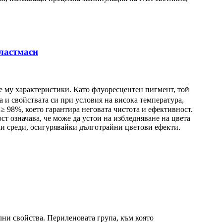
пластмаси
те му характеристики. Като флуоресцентен пигмент, той
а и свойствата си при условия на висока температура,
≥ 98%, което гарантира неговата чистота и ефективност.
ст означава, че може да устои на избледняване на цвета
ки среди, осигурявайки дълготрайни цветови ефекти.
ни свойства. Периленовата група, към която