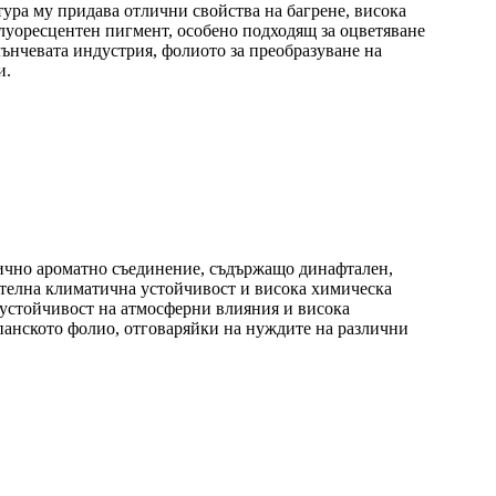
ура му придава отлични свойства на багрене, висока
луоресцентен пигмент, особено подходящ за оцветяване
лънчевата индустрия, фолиото за преобразуване на
и.
лично ароматно съединение, съдържащо динафтален,
жителна климатична устойчивост и висока химическа
 устойчивост на атмосферни влияния и висока
опанското фолио, отговаряйки на нуждите на различни