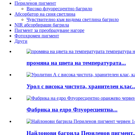
Периленов пигмент
Високо флуоресцентно багрило
Абсорбатор на синя светлина
Чувствително към видима светлина багрило
NIR абсорбиращи багрила
Пигмент за преобразуване нагоре
Фотохромен пигмент
Други
промяна на цвета на температурата...
Урол с висока чистота, хранителен клас..
Фабрика на едро Флуоресцентна...
Найлонови багрила Периленов пигмент..