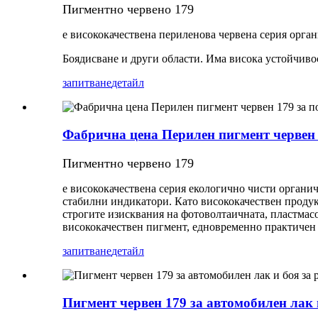
Пигментно червено 179
е висококачествена периленова червена серия орган
Боядисване и други области. Има висока устойчиво
запитване
детайл
Фабрична цена Перилен пигмент червен 1
Пигментно червено 179
е висококачествена серия екологично чисти органи
стабилни индикатори. Като висококачествен продукт
строгите изисквания на фотоволтаичната, пластмас
висококачествен пигмент, едновременно практичен 
запитване
детайл
Пигмент червен 179 за автомобилен лак 