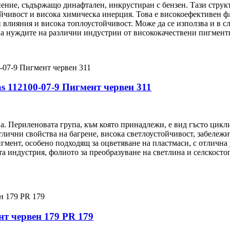
ение, съдържащо динафтален, инкрустиран с бензен. Тази структ
йчивост и висока химическа инерция. Това е високоефективен ф
 влияния и висока топлоустойчивост. Може да се използва и в с
на нуждите на различни индустрии от висококачествени пигмент
s 112100-07-9 Пигмент червен 311
а. Периленовата група, към която принадлежи, е вид гъсто цик
отлични свойства на багрене, висока светлоустойчивост, забеле
гмент, особено подходящ за оцветяване на пластмаси, с отлична
та индустрия, фолиото за преобразуване на светлина и селскост
нт червен 179 PR 179