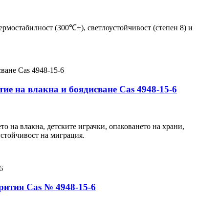
термостабилност (300℃+), светлоустойчивост (степен 8) и
ие на влакна и боядисване Cas 4948-15-6
то на влакна, детските играчки, опаковането на храни,
устойчивост на миграция.
рития Cas № 4948-15-6