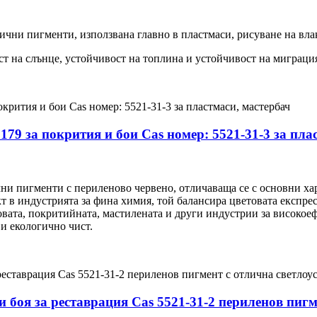
ични пигменти, използвана главно в пластмаси, рисуване на влак
ст на слънце, устойчивост на топлина и устойчивост на миграци
79 за покрития и бои Cas номер: 5521-31-3 за пла
чни пигменти с периленово червено, отличаваща се с основни ха
 в индустрията за фина химия, той балансира цветовата експрес
овата, покритийната, мастилената и други индустрии за високое
и екологично чист.
и боя за реставрация Cas 5521-31-2 периленов пигм