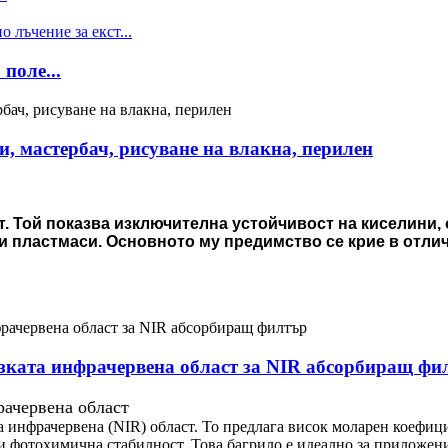
поле...
и, мастербач, рисуване на влакна, перилен
. Той показва изключителна устойчивост на киселини, 
и пластмаси. Основното му предимство се крие в отли
зката инфрачервена област за NIR абсорбиращ фи
рачервена област
а инфрачервена (NIR) област. То предлага висок моларен коефиц
и фотохимична стабилност. Това багрило е идеално за приложен