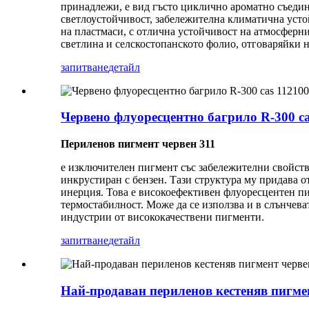
принадлежи, е вид гъсто циклично ароматно съедин
светлоустойчивост, забележителна климатична усто
на пластмаси, с отлична устойчивост на атмосферни
светлина и селскостопанското фолио, отговаряйки 
запитване
детайл
Червено флуоресцентно багрило R-300 ca
Периленов пигмент червен 311
е изключителен пигмент със забележителни свойств
инкрустиран с бензен. Тази структура му придава 
инерция. Това е високоефективен флуоресцентен пи
термостабилност. Може да се използва и в слънчева
индустрии от висококачествени пигменти.
запитване
детайл
Най-продаван периленов кестеняв пигме