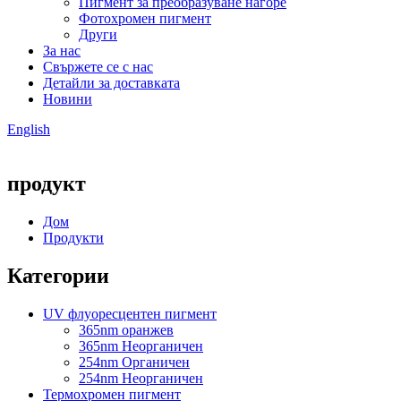
Пигмент за преобразуване нагоре
Фотохромен пигмент
Други
За нас
Свържете се с нас
Детайли за доставката
Новини
English
продукт
Дом
Продукти
Категории
UV флуоресцентен пигмент
365nm оранжев
365nm Неорганичен
254nm Органичен
254nm Неорганичен
Термохромен пигмент