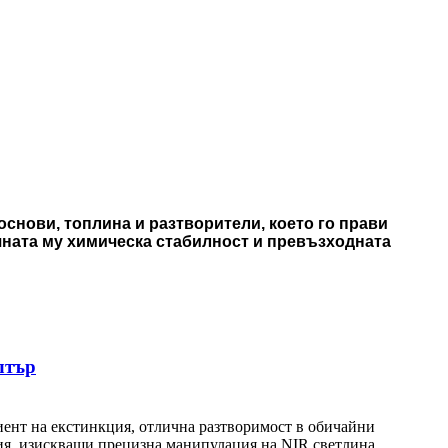
основи, топлина и разтворители, което го прави
чната му химическа стабилност и превъзходната
лтър
иент на екстинкция, отлична разтворимост в обичайни
ия, изискващи прецизна манипулация на NIR светлина,