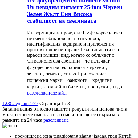
UV флуоресцентен пигмент 365nm
Uv невидим пигмент 254nm Червен
Зелен Жълт Син Висока
стабилност на светлината
Информация за продукта: Uv флуоресцентен
пигмент обикновено за сигурност,
идентификация, кодиране и приложения
против фалшифициране.Тези пигменти са с
мръсен външен вид, когато се облъчват с
ултравиолетова светлина，те излъчват
флуоресцентна радиация от червено，
зелено，жълто，синьо.Приложение:
пощенски марки，банкноти，кредитни
карти，лотарийни билети，пропуски，и др.
разследване
детайл
1
2
3
Следващ >
>>
Страница 1 / 3
За запитвания относно нашите продукти или ценова листа,
моля, оставете имейла си до нас и ние ще се свържем в
рамките на 24 часа.
разследване
промишлена зона tangqiaotang zhang jiagang град Китай