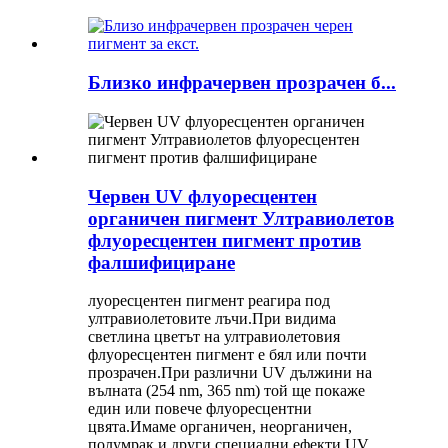
Близко инфрачервен прозрачен б...
Червен UV флуоресцентен
органичен пигмент Ултравиолетов
флуоресцентен пигмент против
фалшифициране
луоресцентен пигмент реагира под
ултравиолетовите лъчи.При видима
светлина цветът на ултравиолетовия
флуоресцентен пигмент е бял или почти
прозрачен.При различни UV дължини на
вълната (254 nm, 365 nm) той ще покаже
един или повече флуоресцентни
цвята.Имаме органичен, неорганичен,
полумрак и други специални ефекти UV