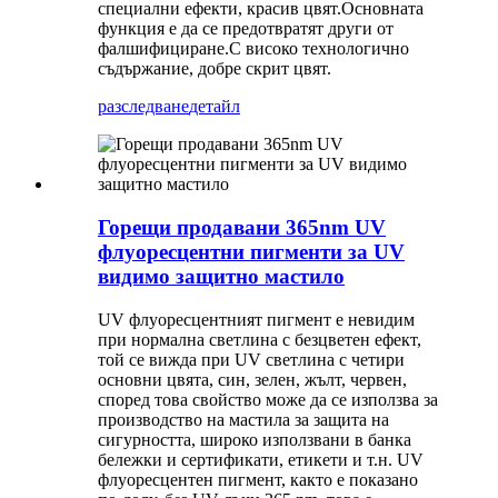
специални ефекти, красив цвят.Основната
функция е да се предотвратят други от
фалшифициране.С високо технологично
съдържание, добре скрит цвят.
разследване
детайл
Горещи продавани 365nm UV
флуоресцентни пигменти за UV
видимо защитно мастило
UV флуоресцентният пигмент е невидим
при нормална светлина с безцветен ефект,
той се вижда при UV светлина с четири
основни цвята, син, зелен, жълт, червен,
според това свойство може да се използва за
производство на мастила за защита на
сигурността, широко използвани в банка
бележки и сертификати, етикети и т.н. UV
флуоресцентен пигмент, както е показано