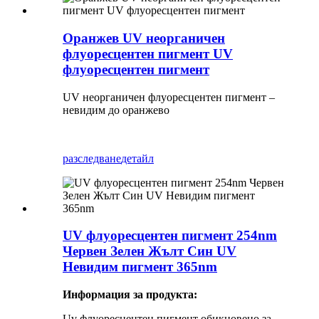
Оранжев UV неорганичен
флуоресцентен пигмент UV
флуоресцентен пигмент
UV неорганичен флуоресцентен пигмент –
невидим до оранжево
разследване
детайл
UV флуоресцентен пигмент 254nm
Червен Зелен Жълт Син UV
Невидим пигмент 365nm
Информация за продукта:
Uv флуоресцентен пигмент обикновено за