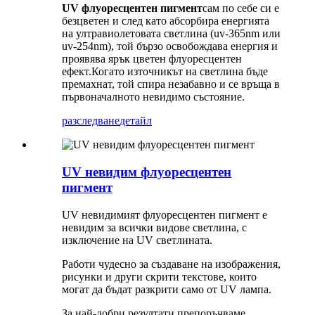
UV флуоресцентен пигмент
сам по себе си е
безцветен и след като абсорбира енергията
на ултравиолетовата светлина (uv-365nm или
uv-254nm), той бързо освобождава енергия и
проявява ярък цветен флуоресцентен
ефект.Когато източникът на светлина бъде
премахнат, той спира незабавно и се връща в
първоначалното невидимо състояние.
разследване
детайл
UV невидим флуоресцентен
пигмент
UV невидимият флуоресцентен пигмент е
невидим за всички видове светлина, с
изключение на UV светлината.
Работи чудесно за създаване на изображения,
рисунки и други скрити текстове, които
могат да бъдат разкрити само от UV лампа.
За най-добри резултати препоръчваме