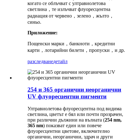
когато се облъчват с ултравиолетова
светлина，те излъчват флуоресцентна
радиация от червено，зелено，жълто，
синьо.
Приложение:
Пощенски марки，банкноти，кредитни
карти，лотарийни билети，пропуски，и др.
разследване
детайл
254 и 365 органични неорганични
UV флуоресцентни пигменти
Ултравиолетова флуоресцентна под видима
светлина, цветът е бял или почти прозрачен,
при различни дължини на вълната (
254 nm,
365 nm
) показват един или повече
флуоресцентни цветове, включително
органични, неорганични, здрач и други