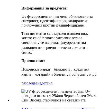
Информация за продукта:
Uv флуоресцентен пигмент обикновено за
сигурност, идентификация, кодиране и
приложения против фалшифициране.
Тези пигменти са с мръсен външен вид,
когато се облъчват с ултравиолетова
светлина，те излъчват флуоресцентна
радиация от червено，зелено，жълто，
синьо.
Приложение:
Пощенски марки，банкноти，кредитни
карти，лотарийни билети，пропуски，и др.
разследване
детайл