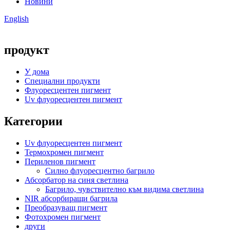
Новини
English
продукт
У дома
Специални продукти
Флуоресцентен пигмент
Uv флуоресцентен пигмент
Категории
Uv флуоресцентен пигмент
Термохромен пигмент
Периленов пигмент
Силно флуоресцентно багрило
Абсорбатор на синя светлина
Багрило, чувствително към видима светлина
NIR абсорбиращи багрила
Преобразуващ пигмент
Фотохромен пигмент
други