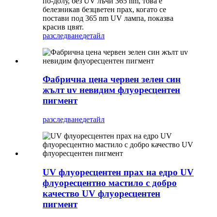
по-долу, без UV лъчи 365 nm, това е
белезникав безцветен прах, когато се
постави под 365 nm UV лампа, показва
красив цвят.
разследване
детайл
Фабрична цена червен зелен син
жълт uv невидим флуоресцентен
пигмент
разследване
детайл
UV флуоресцентен прах на едро UV
флуоресцентно мастило с добро
качество UV флуоресцентен
пигмент