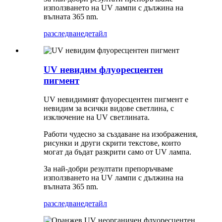
използването на UV лампи с дължина на
вълната 365 nm.
разследване
детайл
UV невидим флуоресцентен
пигмент
UV невидимият флуоресцентен пигмент е
невидим за всички видове светлина, с
изключение на UV светлината.
Работи чудесно за създаване на изображения,
рисунки и други скрити текстове, които
могат да бъдат разкрити само от UV лампа.
За най-добри резултати препоръчваме
използването на UV лампи с дължина на
вълната 365 nm.
разследване
детайл