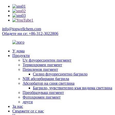
info@topwellchem.com
Обадете ни се: +86-312-3022806
У дома
Продукти
Uv флуоресцентен пигмент
Термохромен пигмент
Периленов пигмент
Силно флуоресцентно багрило
NIR абсорбиращи багрила
Абсорбатор на синя светлина
Багрило, чувствително към видима светлина
Преобразуващ пигмент
Фотохромен пигмент
други
За нас
Свържете се с нас