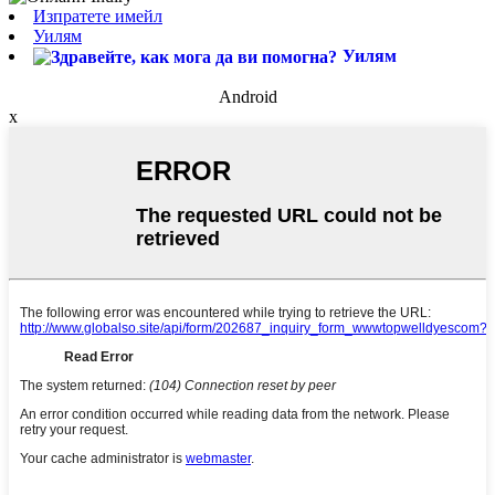
Изпратете имейл
Уилям
Уилям
Android
x