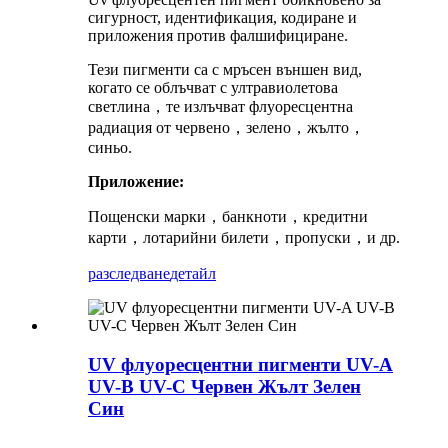
сигурност, идентификация, кодиране и
приложения против фалшифициране.
Тези пигменти са с мръсен външен вид,
когато се облъчват с ултравиолетова
светлина，те излъчват флуоресцентна
радиация от червено，зелено，жълто，
синьо.
Приложение:
Пощенски марки，банкноти，кредитни
карти，лотарийни билети，пропуски，и др.
разследване
детайл
UV флуоресцентни пигменти UV-A
UV-B UV-C Червен Жълт Зелен
Син