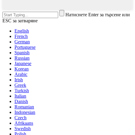
Натиснете Enter за търсене или
ESC за затваряне
English
French
German
Portuguese
Spanish
Russian
Japanese
Korean
Arabic
Irish
Greek
Turkish
Italian
Danish
Romanian
Indonesian
Czech
Afrikaans
Swedish
Polish