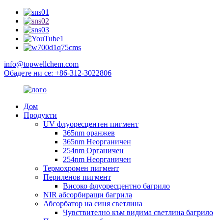
info@topwellchem.com
Обадете ни се: +86-312-3022806
Дом
Продукти
UV флуоресцентен пигмент
365nm оранжев
365nm Неорганичен
254nm Органичен
254nm Неорганичен
Термохромен пигмент
Периленов пигмент
Високо флуоресцентно багрило
NIR абсорбиращи багрила
Абсорбатор на синя светлина
Чувствително към видима светлина багрило