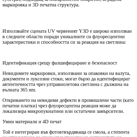
маркировка и 3D печатна структура.
Използвайте сцената UV червеният Y3D е широко използван
в следните области поради уникалните си флуоресцентни
характеристики и способността си за реакция на светлина:
Идентификация срещу фалшифициране и безопасност
Невидимите маркировки, използвани за опаковки на валута,
документи и луксозни стоки, могат бързо да идентифицират
автентичността чрез ултравиолетова светлина с дължина на
вълната 365 nm.
Откриването на невидими дефекти в промишлени части (като
печатни платки) чрез флуоресцентна реакция може да
локализира микропукнатини или остатъчни замърсители.
Умни материали и 4D печат
Той е интегриран във фотовтвърдяваща се смола, а степента