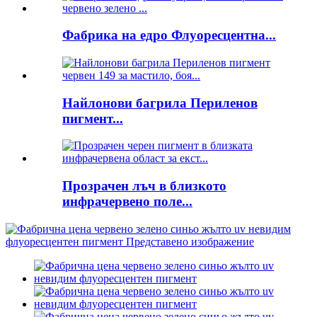
Фабрика на едро Флуоресцентна...
Найлонови багрила Периленов
пигмент...
Прозрачен лъч в близкото
инфрачервено поле...