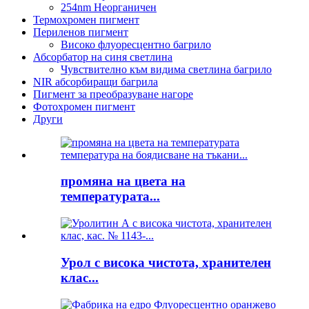
254nm Неорганичен
Термохромен пигмент
Периленов пигмент
Високо флуоресцентно багрило
Абсорбатор на синя светлина
Чувствително към видима светлина багрило
NIR абсорбиращи багрила
Пигмент за преобразуване нагоре
Фотохромен пигмент
Други
промяна на цвета на
температурата...
Урол с висока чистота, хранителен
клас...