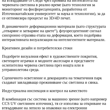
на втвърдяване се следи чрез промяна на интензитета на
червената светлина в реално време (като технология за
мониторинг на фосфоресценцията, разработена от
Източнокитайския университет за наука и технологии), за да
се оптимизира процесът на 3D/4D печат.
В динамичните деформационни материали (като структурата
„отваряне и затваряне на цвете“), флуоресцентният сигнал
синхронно отразява етапа на деформация, което подобрява
интерактивната визуализация на интелигентните материали.
Креативен дизайн и потребителски стоки
Подобрете визуалния ефект в художествените покрития,
светещите играчки и модните аксесоари и представете
ослепителна червена светлина през нощта или в
ултравиолетова среда.
Сценичното осветление и декорацията на тематичния парк
създават завладяващо преживяване със светлина и сянка.
Индустриална инспекция и контрол на качеството
В комбинация със система за машинно зрение (като например
CCS UV светлинен източник), тя се използва за откриване на
втвърдяване на лепило за опаковки на електронни