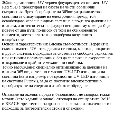
365nm органичният UV червен флуоресцентен пигмент UV
Red Y3D е проектиран на базата на чисти органични
съединения. Чрез абсорбиране на 365nm ултравиолетова
светлина за стимулиране на електронния преход, той
освобождава червена видима светлина с по-дълга дължина на
вълната, а интензитетът на флуоресценцията му може да бъде
повече от два пъти по-висок от този на обикновените
пигменти, което значително подобрява визуалното
въздействие.
Основни характеристики: Висока съвместимост: Перфектна
съвместимост с UV втвърдяваща се смола, мастило, покритие
и други системи, подходяща за системи за свободна радикална
или катионна полимеризация, без да се влияе на скоростта на
втвърдяване и крайните механични свойства.
Точно възбуждане: специално оптимизирано за дължина на
вълната 365 nm, съчетано с масови UV-LED източници на
светлина (като например повърхностни UV-LED източници
на светлина Futanxi), за да се постигне високоефективно
преобразуване на енергия и дълбоко възбуждане.
Опазване на околната среда и безопасност: не съдържа тежки
метали (като кадмий и олово), отговаря на стандартите RoHS
и REACH чрез тестове за дразнене на кожата и токсичност и е
подходящ за потребителски стоки и опаковки.