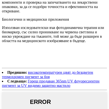
компоненти и проверка на запечатването на лекарствени
опаковки, за да се подобри точността и ефективността на
откриване.
Биологични и медицински приложения
Използван изследователски във фотодинамична терапия или
биомаркер, със силно проникване на червена светлина и
ниско увреждане на тъканите, той може да бъде разширен в
областта на медицинското изобразяване в бъдеще.
Предишно:
високотемпературен цвят до безцветен
термохромен пигмент за боя
Следващо:
Горещ продаван 365nm UV флуоресцентен
пигмент за UV видимо защитно мастило