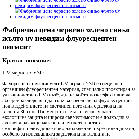
Фабрична цена червено зелено синьо
жълто uv невидим флуоресцентен
пигмент
Кратко описание:
UV червено Y3D
Флуоресцентният пигмент UV червен Y3D е специален
органичен флуоресцентен материал, специално проектиран за
ултравиолетово (UV) възбуждане, който може ефективно да
абсорбира енергия и да излъчва яркочервена флуоресценция
под въздействието на светлинен източник с дължина на
вълната 365 nm. Пигментът съчетава висока яркост,
екологична защита и широка съвместимост и е подходящ за
фотовтвърдяващи материали, етикети против
фалшифициране, динамично наблюдение и креативен дизайн,
особено за изискванията за дължина на вълната на