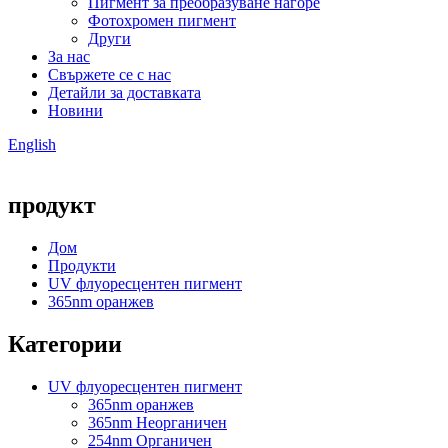
Пигмент за преобразуване нагоре
Фотохромен пигмент
Други
За нас
Свържете се с нас
Детайли за доставката
Новини
English
продукт
Дом
Продукти
UV флуоресцентен пигмент
365nm оранжев
Категории
UV флуоресцентен пигмент
365nm оранжев
365nm Неорганичен
254nm Органичен