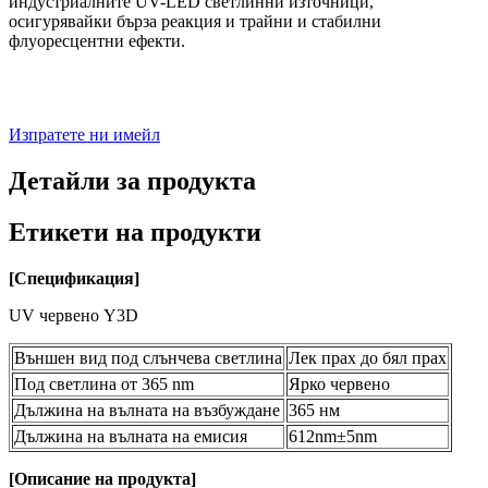
индустриалните UV-LED светлинни източници,
осигурявайки бърза реакция и трайни и стабилни
флуоресцентни ефекти.
Изпратете ни имейл
Детайли за продукта
Етикети на продукти
[
Спецификация
]
UV червено Y3D
Външен вид под слънчева светлина
Лек прах до бял прах
Под светлина от 365 nm
Ярко червено
Дължина на вълната на възбуждане
365 нм
Дължина на вълната на емисия
612nm±5nm
[Описание на продукта]