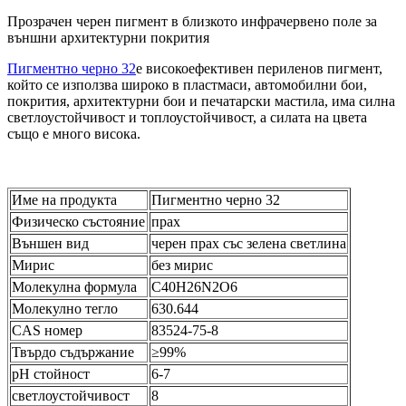
Прозрачен черен пигмент в близкото инфрачервено поле за
външни архитектурни покрития
Пигментно черно 32
е високоефективен периленов пигмент,
който се използва широко в пластмаси, автомобилни бои,
покрития, архитектурни бои и печатарски мастила, има силна
светлоустойчивост и топлоустойчивост, а силата на цвета
също е много висока.
Име на продукта
Пигментно черно 32
Физическо състояние
прах
Външен вид
черен прах със зелена светлина
Мирис
без мирис
Молекулна формула
C40H26N2O6
Молекулно тегло
630.644
CAS номер
83524-75-8
Твърдо съдържание
≥99%
pH стойност
6-7
светлоустойчивост
8