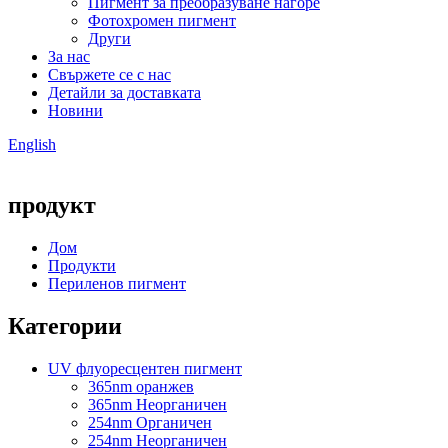
Пигмент за преобразуване нагоре
Фотохромен пигмент
Други
За нас
Свържете се с нас
Детайли за доставката
Новини
English
продукт
Дом
Продукти
Периленов пигмент
Категории
UV флуоресцентен пигмент
365nm оранжев
365nm Неорганичен
254nm Органичен
254nm Неорганичен