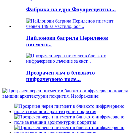
Фабрика на едро Флуоресцентна...
Найлонови багрила Периленов
пигмент...
Прозрачен лъч в близкото
инфрачервено поле...