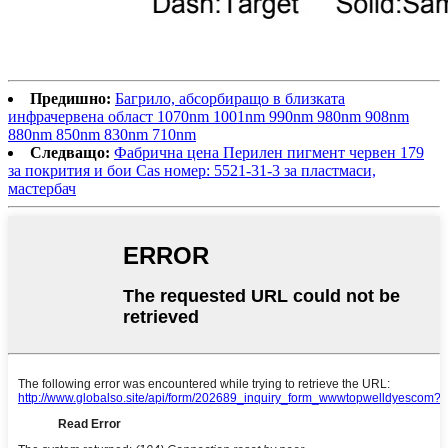
Предишно:
Багрило, абсорбиращо в близката
инфрачервена област 1070nm 1001nm 990nm 980nm 908nm
880nm 850nm 830nm 710nm
Следващо:
Фабрична цена Перилен пигмент червен 179
за покрития и бои Cas номер: 5521-31-3 за пластмаси,
мастербач