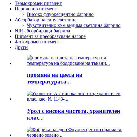
Термохромен пигмент
Периленов пигмент
Високо флуоресцентно багрило
Абсорбатор на синя светлина
Чувствително към видима светлина багрило
NIR абсорбиращи багрила
Пигмент за преобразуване нагоре
Фотохромен пигмент
Други
промяна на цвета на
температурата...
Урол с висока чистота, хранителен
клас...