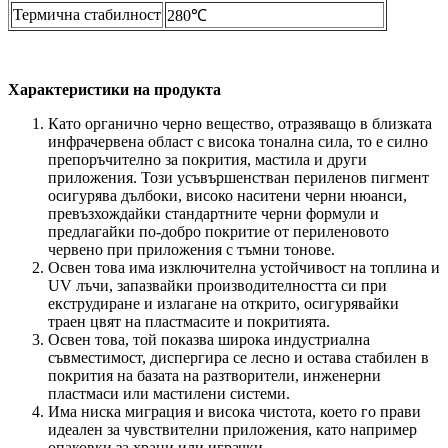
Термична стабилност
280℃
Характеристики на продукта
Като органично черно вещество, отразяващо в близката
инфрачервена област с висока тонална сила, то е силно
препоръчително за покрития, мастила и други
приложения. Този усъвършенстван периленов пигмент
осигурява дълбоки, високо наситени черни нюанси,
превъзхождайки стандартните черни формули и
предлагайки по-добро покритие от периленовото
червено при приложения с тъмни тонове.
Освен това има изключителна устойчивост на топлина и
UV лъчи, запазвайки производителността си при
екструдиране и излагане на открито, осигурявайки
траен цвят на пластмасите и покритията.
Освен това, той показва широка индустриална
съвместимост, диспергира се лесно и остава стабилен в
покрития на базата на разтворители, инженерни
пластмаси или мастилени системи.
Има ниска миграция и висока чистота, което го прави
идеален за чувствителни приложения, като например
опаковки за храни или играчки.