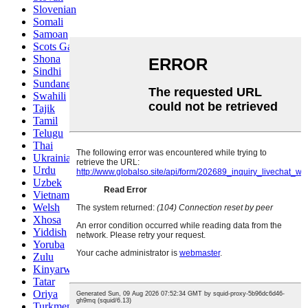
Slovenian
Somali
Samoan
Scots Gaelic
Shona
Sindhi
Sundanese
Swahili
Tajik
Tamil
Telugu
Thai
Ukrainian
Urdu
Uzbek
Vietnamese
Welsh
Xhosa
Yiddish
Yoruba
Zulu
Kinyarwanda
Tatar
Oriya
Turkmen