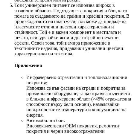
Този универсален пигмент се използва широко в
различни области. Подходящ е за покрития и бои, като
помага за създаването на трайни и красиви покрития. В
производството на пластмаси, той може да придаде на
пластмасите отлични цветови характеристики и
стабилност. Той е и важен компонент в мастилата и
печата, осигурявайки ясни и дълготрайни печатни
ефекти. Освен това, той намира приложение в
текстилните изделия, придавайки уникални цветови
характеристики на текстила.
Приложения
Инфрачервено-отразителни и топлоизолационни
покрития:
Използва се във фасади на сгради и покрития за
промишлено оборудване, за да отразява лъчението
в ближна инфрачервена област (>45% отражателна
способност върху бели основи), намалявайки
повърхностните температури и консумацията на
енергия.
Автомобилни бои:
Висококачествени OEM покрития, ремонтни
покрития и черни високоотражателни