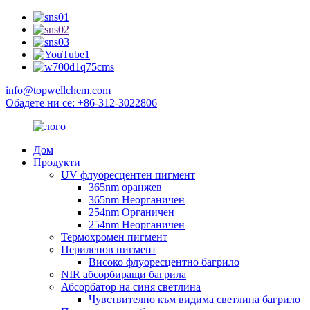
info@topwellchem.com
Обадете ни се: +86-312-3022806
Дом
Продукти
UV флуоресцентен пигмент
365nm оранжев
365nm Неорганичен
254nm Органичен
254nm Неорганичен
Термохромен пигмент
Периленов пигмент
Високо флуоресцентно багрило
NIR абсорбиращи багрила
Абсорбатор на синя светлина
Чувствително към видима светлина багрило