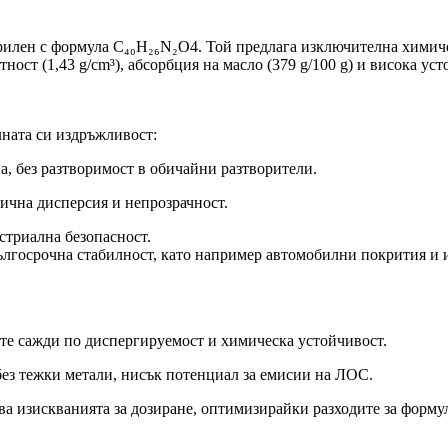
ерилен с формула C₄₀H₂₆N₂O4. Той предлага изключителна химиче
ст (1,43 g/cm³), абсорбция на масло (379 g/100 g) и висока уст
лната си издръжливост:
, без разтворимост в обичайни разтворители.
лична дисперсия и непрозрачност.
стриална безопасност.
ългосрочна стабилност, като например автомобилни покрития и
те сажди по диспергируемост и химическа устойчивост.
без тежки метали, нисък потенциал за емисии на ЛОС.
а изискванията за дозиране, оптимизирайки разходите за форму