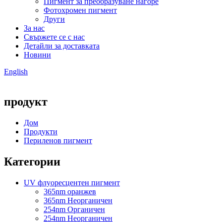
Пигмент за преобразуване нагоре
Фотохромен пигмент
Други
За нас
Свържете се с нас
Детайли за доставката
Новини
English
продукт
Дом
Продукти
Периленов пигмент
Категории
UV флуоресцентен пигмент
365nm оранжев
365nm Неорганичен
254nm Органичен
254nm Неорганичен