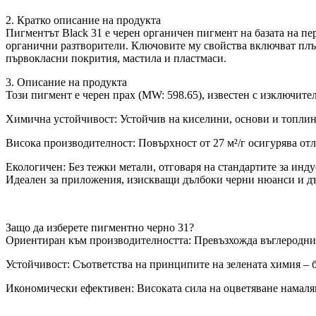
2. Кратко описание на продукта
Пигментът Black 31 е черен органичен пигмент на базата на п
органични разтворители. Ключовите му свойства включват плътно
първокласни покрития, мастила и пластмаси.
3. Описание на продукта
Този пигмент е черен прах (MW: 598.65), известен с изключите
Химична устойчивост: Устойчив на киселини, основи и топлина
Висока производителност: Повърхност от 27 м²/г осигурява от
Екологичен: Без тежки метали, отговаря на стандартите за инду
Идеален за приложения, изискващи дълбоки черни нюанси и д
Защо да изберете пигментно черно 31?
Ориентиран към производителността: Превъзхожда въглеродни
Устойчивост: Съответства на принципите на зелената химия – 
Икономически ефективен: Високата сила на оцветяване намаляв