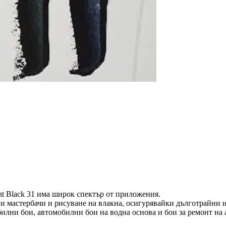
t Black 31 има широк спектър от приложения.
ни мастербачи и рисуване на влакна, осигурявайки дълготрайни и
билни бои, автомобилни бои на водна основа и бои за ремонт на