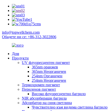
info@topwellchem.com
Обадете ни се: +86-312-3022806
Дом
Продукти
UV флуоресцентен пигмент
365nm оранжев
365nm Неорганичен
254nm Органичен
254nm Неорганичен
Термохромен пигмент
Периленов пигмент
Високо флуоресцентно багрило
NIR абсорбиращи багрила
Абсорбатор на синя светлина
Чувствително към видима светлина багрило