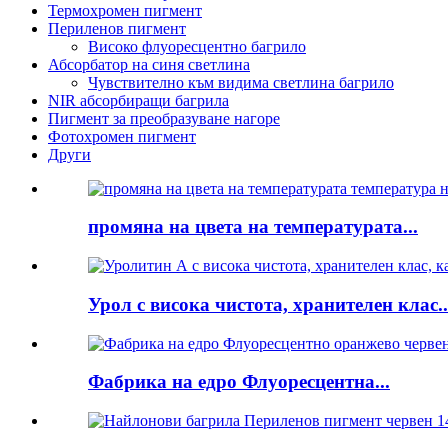
Термохромен пигмент
Периленов пигмент
Високо флуоресцентно багрило
Абсорбатор на синя светлина
Чувствително към видима светлина багрило
NIR абсорбиращи багрила
Пигмент за преобразуване нагоре
Фотохромен пигмент
Други
промяна на цвета на температурата...
Урол с висока чистота, хранителен клас..
Фабрика на едро Флуоресцентна...