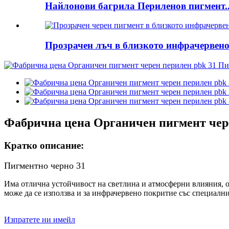
Найлонови багрила Периленов пигмент..
Прозрачен лъч в близкото инфрачервено 
Фабрична цена Органичен пигмент чере
Кратко описание:
Пигментно черно 31
Има отлична устойчивост на светлина и атмосферни влияния, 
може да се използва и за инфрачервено покритие със специал
Изпратете ни имейл