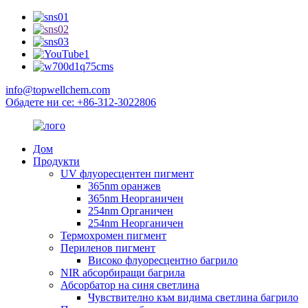
info@topwellchem.com
Обадете ни се: +86-312-3022806
Дом
Продукти
UV флуоресцентен пигмент
365nm оранжев
365nm Неорганичен
254nm Органичен
254nm Неорганичен
Термохромен пигмент
Периленов пигмент
Високо флуоресцентно багрило
NIR абсорбиращи багрила
Абсорбатор на синя светлина
Чувствително към видима светлина багрило