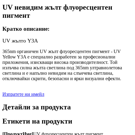
UV невидим жълт флуоресцентен
пигмент
Кратко описание:
UV жълто Y3A
365nm органичен UV жълт флуоресцентен пигмент - UV
Yellow Y3A е специално разработен за професионални
приложения, изискващи висока производителност. Той
излъчва силна жълта светлина под 365nm ултравиолетова
светлина и е напълно невидим на слънчева светлина,
отключвайки скрити, безопасни и ярки визуални ефекти.
Изпратете ни имейл
Детайли за продукта
Етикети на продукти
[
Продукт
Име
]
UV флуоресцентен жълт пигмент