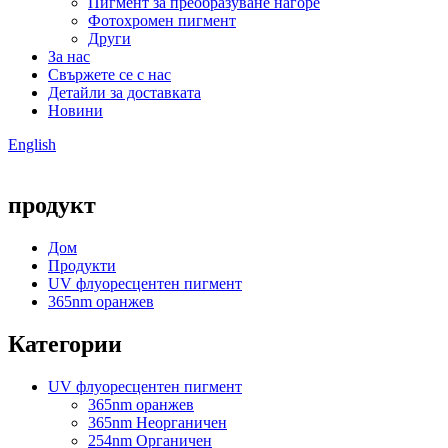
Пигмент за преобразуване нагоре
Фотохромен пигмент
Други
За нас
Свържете се с нас
Детайли за доставката
Новини
English
продукт
Дом
Продукти
UV флуоресцентен пигмент
365nm оранжев
Категории
UV флуоресцентен пигмент
365nm оранжев
365nm Неорганичен
254nm Органичен