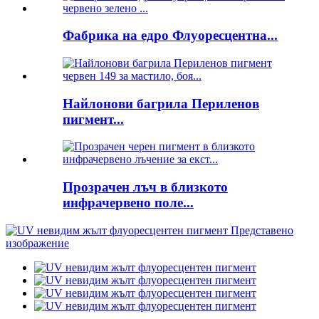
Фабрика на едро Флуоресцентна...
Найлонови багрила Периленов
пигмент...
Прозрачен лъч в близкото
инфрачервено поле...