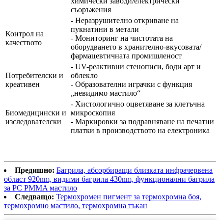
химически заводи/електрически
съоръжения
- Неразрушително откриване на
пукнатини в метали
Контрол на
- Мониторинг на чистотата на
качеството
оборудването в хранително-вкусовата/
фармацевтичната промишленост
- UV-реактивни стенописи, боди арт и
Потребителски и
облекло
креативен
- Образователни играчки с функция
„невидимо мастило“
- Хистологично оцветяване за клетъчна
Биомедицински и
микроскопия
изследователски
- Маркировки за подравняване на печатни
платки в производството на електроника
Предишно:
Багрила, абсорбиращи близката инфрачервена
област 920nm, видими багрила 430nm, функционални багрила
за PC PMMA мастило
Следващо:
Термохромен пигмент за термохромна боя,
термохромно мастило, термохромна тъкан