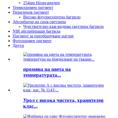
254nm Неорганичен
Термохромен пигмент
Периленов пигмент
Високо флуоресцентно багрило
Абсорбатор на синя светлина
Чувствително към видима светлина багрило
NIR абсорбиращи багрила
Пигмент за преобразуване нагоре
Фотохромен пигмент
Други
промяна на цвета на
температурата...
Урол с висока чистота, хранителен
клас...