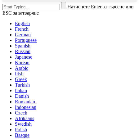
Натиснете Enter за търсене или
ESC за затваряне
English
French
German
Portuguese
Spanish
Russian
Japanese
Korean
Arabic
Irish
Greek
Turkish
Italian
Danish
Romanian
Indonesian
Czech
Afrikaans
Swedish
Polish
Basque