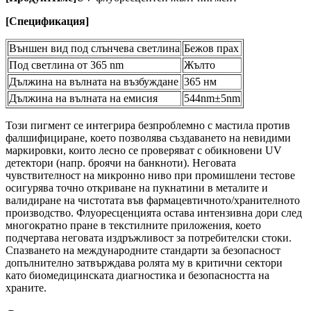
[
Спецификация
]
Външен вид под слънчева светлина
Бежов прах
Под светлина от 365 nm
Жълто
Дължина на вълната на възбуждане
365 нм
Дължина на вълната на емисия
544nm±5nm
Този пигмент се интегрира безпроблемно с мастила против
фалшифициране, което позволява създаването на невидими
маркировки, които лесно се проверяват с обикновени UV
детектори (напр. броячи на банкноти). Неговата
чувствителност на микронно ниво при промишлени тестове
осигурява точно откриване на пукнатини в металите и
валидиране на чистотата във фармацевтичното/хранителното
производство. Флуоресценцията остава интензивна дори след
многократно пране в текстилните приложения, което
подчертава неговата издръжливост за потребителски стоки.
Спазването на международните стандарти за безопасност
допълнително затвърждава ролята му в критични сектори
като биомедицинската диагностика и безопасността на
храните.