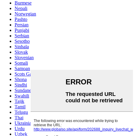
Burmese
Nepali
Norwegian
Pashto
Persian
Punjabi
Serbian
Sesotho
Sinhala
Slovak
Slovenian
Somali
Samoan
Scots Gaelic
Shona
Sindhi
Sundanese
Swahili
Tajik
Tamil
Telugu
Thai
Ukrainian
Urdu
Uzbek