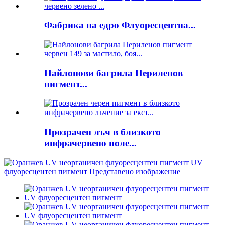
Фабрика на едро Флуоресцентна...
Найлонови багрила Периленов
пигмент...
Прозрачен лъч в близкото
инфрачервено поле...