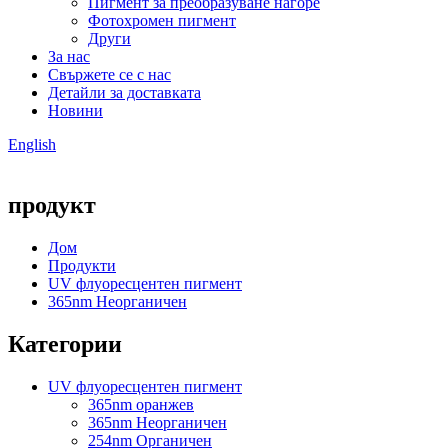
Пигмент за преобразуване нагоре
Фотохромен пигмент
Други
За нас
Свържете се с нас
Детайли за доставката
Новини
English
продукт
Дом
Продукти
UV флуоресцентен пигмент
365nm Неорганичен
Категории
UV флуоресцентен пигмент
365nm оранжев
365nm Неорганичен
254nm Органичен