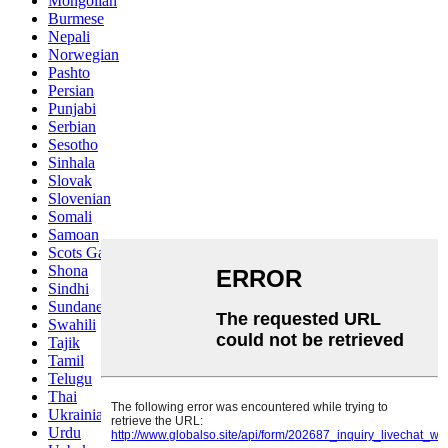
Mongolian
Burmese
Nepali
Norwegian
Pashto
Persian
Punjabi
Serbian
Sesotho
Sinhala
Slovak
Slovenian
Somali
Samoan
Scots Gaelic
Shona
Sindhi
Sundanese
Swahili
Tajik
Tamil
Telugu
Thai
Ukrainian
Urdu