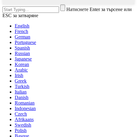
Натиснете Enter за търсене или
ESC за затваряне
English
French
German
Portuguese
Spanish
Russian
Japanese
Korean
Arabic
Irish
Greek
Turkish
Italian
Danish
Romanian
Indonesian
Czech
Afrikaans
Swedish
Polish
Basque