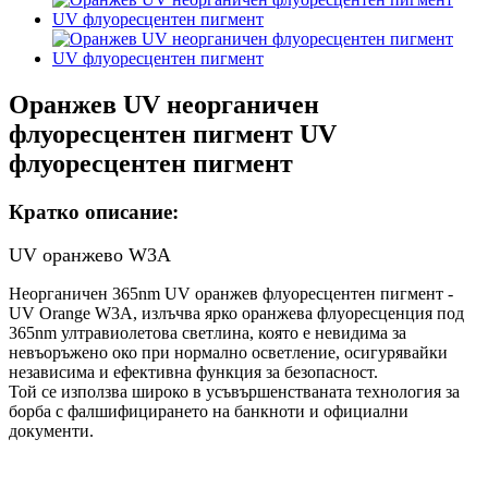
Оранжев UV неорганичен
флуоресцентен пигмент UV
флуоресцентен пигмент
Кратко описание:
UV оранжево W3A
Неорганичен 365nm UV оранжев флуоресцентен пигмент -
UV Orange W3A, излъчва ярко оранжева флуоресценция под
365nm ултравиолетова светлина, която е невидима за
невъоръжено око при нормално осветление, осигурявайки
независима и ефективна функция за безопасност.
Той се използва широко в усъвършенстваната технология за
борба с фалшифицирането на банкноти и официални
документи.