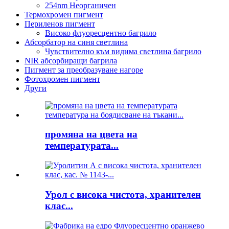
254nm Неорганичен
Термохромен пигмент
Периленов пигмент
Високо флуоресцентно багрило
Абсорбатор на синя светлина
Чувствително към видима светлина багрило
NIR абсорбиращи багрила
Пигмент за преобразуване нагоре
Фотохромен пигмент
Други
промяна на цвета на
температурата...
Урол с висока чистота, хранителен
клас...