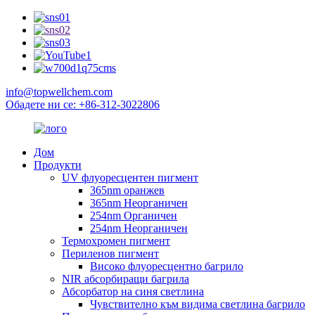
info@topwellchem.com
Обадете ни се: +86-312-3022806
Дом
Продукти
UV флуоресцентен пигмент
365nm оранжев
365nm Неорганичен
254nm Органичен
254nm Неорганичен
Термохромен пигмент
Периленов пигмент
Високо флуоресцентно багрило
NIR абсорбиращи багрила
Абсорбатор на синя светлина
Чувствително към видима светлина багрило