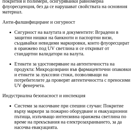
покрития и полимери, осигурявайки равномерна
флуоресценция, без да се нарушават свойствата на основния
материал.
Анти-фалшифициране и сигурност
Сигурност на валутата и документите: Вградени в
защитни нишки на банкноти и паспортни визи,
създавайки невидими маркировки, които флуоресцират
в оранжево под UV светлина и се откриват от
стандартни валидатори на валута.
Етикети за удостоверяване на автентичността на
продукта: Микродозирани във фармацевтични опаковки
и етикети за луксозни стоки, позволяващи на
потребителите да проверят автентичността с преносими
UV фенерчета.
Индустриална безопасност и инспекция
Системи за насочване при спешни случаи: Покритие
върху маркери за пожарно оборудване и евакуационни
пътища, излъчващо интензивна оранжева светлина по
време на прекъсвания на електрозахранването, за да
насочва евакуацията.