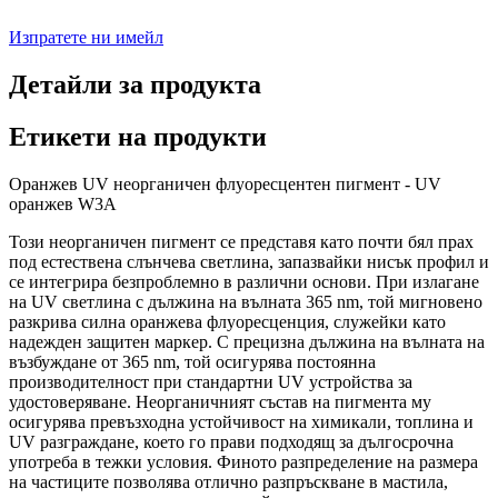
Изпратете ни имейл
Детайли за продукта
Етикети на продукти
Оранжев UV неорганичен флуоресцентен пигмент - UV
оранжев W3A
Този неорганичен пигмент се представя като почти бял прах
под естествена слънчева светлина, запазвайки нисък профил и
се интегрира безпроблемно в различни основи. При излагане
на UV светлина с дължина на вълната 365 nm, той мигновено
разкрива силна оранжева флуоресценция, служейки като
надежден защитен маркер. С прецизна дължина на вълната на
възбуждане от 365 nm, той осигурява постоянна
производителност при стандартни UV устройства за
удостоверяване. Неорганичният състав на пигмента му
осигурява превъзходна устойчивост на химикали, топлина и
UV разграждане, което го прави подходящ за дългосрочна
употреба в тежки условия. Финото разпределение на размера
на частиците позволява отлично разпръскване в мастила,