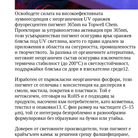
Освободете силата на високоефективната
луминесценция с неорганичния UV оранжев
флуоресцентен пигмент 365nm на Topwell Chem.
Проектиран за ултравиолетова активация при 365nm,
този усъвършенстван пигмент осигурява ярък оранжев
блясък под UV светлина, което го прави идеален за
приложения в областта на сигурността, промишлеността
и творчеството. За разлика от органичните алтернативи,
неговият неорганичен състав осигурява изключителна
термична стабилност (до 200°C) и светлоустойчивост,
поддържайки блясъка си дори в взискателни среди12.
Изработен от първокласни неорганични фосфори, този
пигмент се отличава с консистенция на дисперсия в
смоли, мастила, покрития и пластмаси. Той е
нетоксичен, отговаря на RoHS и е подходящ за
продукти, насочени към потребителите, като козметика,
текстил и опаковки13. С фин размер на частиците (5–15
μm), той се интегрира безпроблемно в разнообразни
формулировки без образуване на бучки или утайка.
Доверен от световните производители, този пигмент е
крайъгълен камък за решения срещу фалшифициране,