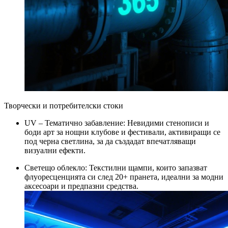
Творчески и потребителски стоки
UV – Тематично забавление: Невидими стенописи и
боди арт за нощни клубове и фестивали, активиращи се
под черна светлина, за да създадат впечатляващи
визуални ефекти.
Светещо облекло: Текстилни щампи, които запазват
флуоресценцията си след 20+ пранета, идеални за модни
аксесоари и предпазни средства.