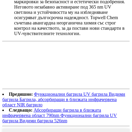
маркировки за безопасност и естетически подобрения.
Неговото незабавно активиране под 365 nm UV
светлина и устойчивостта му на избледняване
осигуряват дългосрочна надеждност. Topwell Chem
съчетава авангардна неорганична химия със строг
контрол на качеството, за да постави нови стандарти в
UV-чувствителните технологии.
Предишно:
Функционални багрила UV багрила Видими
багрила Багрила, абсорбиращи в близката инфрачервена
област NIR багрило
Следващо:
Абсорбиращи багрила в близката
инфрачервена област 790nm Функционални багрила UV
багрила Видими багрила 526nm