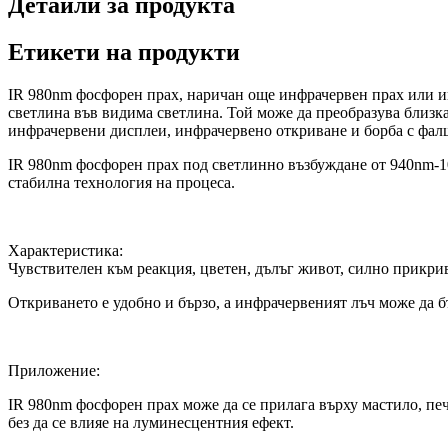
Детайли за продукта
Етикети на продукти
IR 980nm фосфорен прах, наричан още инфрачервен прах или и
светлина във видима светлина. Той може да преобразува близка
инфрачервени дисплеи, инфрачервено откриване и борба с фа
IR 980nm фосфорен прах под светлинно възбуждане от 940nm-1060
стабилна технология на процеса.
Характеристика:
Чувствителен към реакция, цветен, дълъг живот, силно прикрив
Откриването е удобно и бързо, а инфрачервеният лъч може да 
Приложение:
IR 980nm фосфорен прах може да се прилага върху мастило, печ
без да се влияе на луминесцентния ефект.