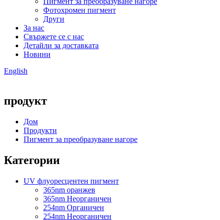
Пигмент за преобразуване нагоре
Фотохромен пигмент
Други
За нас
Свържете се с нас
Детайли за доставката
Новини
English
продукт
Дом
Продукти
Пигмент за преобразуване нагоре
Категории
UV флуоресцентен пигмент
365nm оранжев
365nm Неорганичен
254nm Органичен
254nm Неорганичен