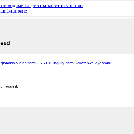
ени видими багрила за защитно мастило
алшифициране