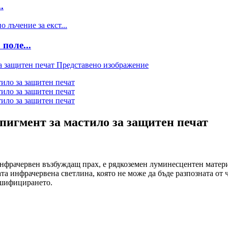
.
поле...
игмент за мастило за защитен печат
нфрачервен възбуждащ прах, е рядкоземен луминесцентен матери
та инфрачервена светлина, която не може да бъде разпозната от 
лшифицирането.