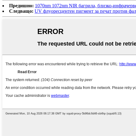
Предишно:
1070nm 1072nm NIR багрила, близко-инфрачерв
Следващо:
UV флуоресцентен пигмент за печат против ф