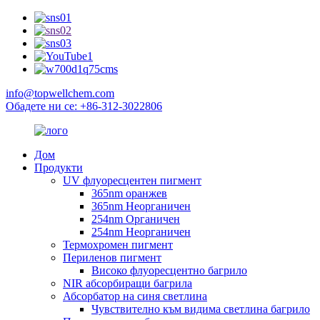
info@topwellchem.com
Обадете ни се: +86-312-3022806
Дом
Продукти
UV флуоресцентен пигмент
365nm оранжев
365nm Неорганичен
254nm Органичен
254nm Неорганичен
Термохромен пигмент
Периленов пигмент
Високо флуоресцентно багрило
NIR абсорбиращи багрила
Абсорбатор на синя светлина
Чувствително към видима светлина багрило