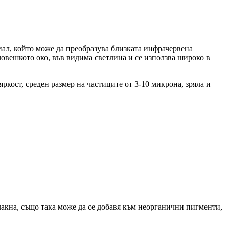
ал, който може да преобразува близката инфрачервена
човешкото око, във видима светлина и се използва широко в
ркост, среден размер на частиците от 3-10 микрона, зряла и
лакна, също така може да се добавя към неорганични пигменти,