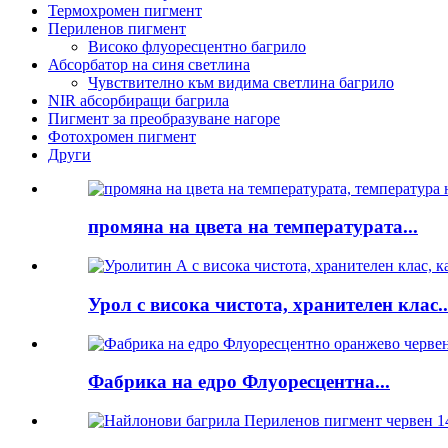
Термохромен пигмент
Периленов пигмент
Високо флуоресцентно багрило
Абсорбатор на синя светлина
Чувствително към видима светлина багрило
NIR абсорбиращи багрила
Пигмент за преобразуване нагоре
Фотохромен пигмент
Други
промяна на цвета на температурата...
Урол с висока чистота, хранителен клас..
Фабрика на едро Флуоресцентна...