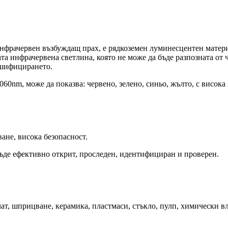
нфрачервен възбуждащ прах, е рядкоземен луминесцентен матери
та инфрачервена светлина, която не може да бъде разпозната от 
лшифицирането.
nm, може да показва: червено, зелено, синьо, жълто, с висока я
ане, висока безопасност.
бъде ефективно открит, проследен, идентифициран и проверен.
ат, шприцване, керамика, пластмаси, стъкло, пулп, химически в