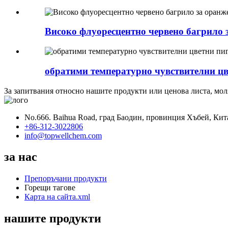
Високо флуоресцентно червено багрило 
обратими температурно чувствителни ц
За запитвания относно нашите продукти или ценова листа, моля,
No.666. Baihua Road, град Баодин, провинция Хъбей, Кит
+86-312-3022806
info@topwellchem.com
за нас
Препоръчани продукти
Горещи тагове
Карта на сайта.xml
нашите продукти