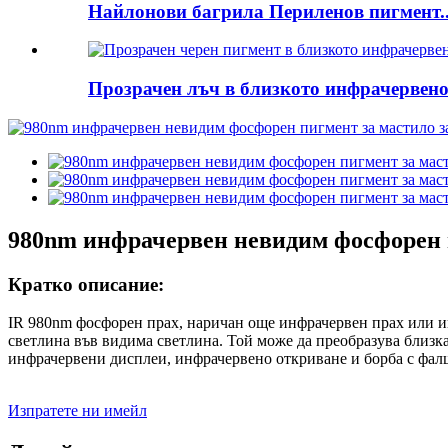
Найлонови багрила Периленов пигмент..
Прозрачен лъч в близкото инфрачервено 
980nm инфрачервен невидим фосфорен п
Кратко описание:
IR 980nm фосфорен прах, наричан още инфрачервен прах или и
светлина във видима светлина. Той може да преобразува близка
инфрачервени дисплеи, инфрачервено откриване и борба с фа
Изпратете ни имейл