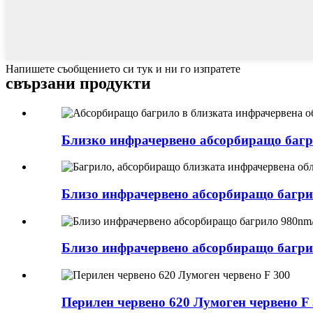
Напишете съобщението си тук и ни го изпратете
свързани продукти
Близко инфрачервено абсорбиращо багр
Близо инфрачервено абсорбиращо багри
Близо инфрачервено абсорбиращо багри
Перилен червено 620 Лумоген червено F