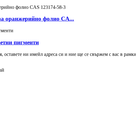
за оранжерийно фолио CA...
ветни пигменти
 оставете ни имейл адреса си и ние ще се свържем с вас в рамкит
ай