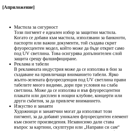
[
A
приложение
]
Мастила за сигурност
Този пигмент е идеален избор за защитни мастила.
Когато се добави към мастила, използвани за банкноти,
паспорти или важни документи, той създава скрит
флуоресцентен модел, който може да бъде открит само
под UV светлина. Това осигурява допълнителен слой
защита срещу фалшифициране.
Реклама и табели
В рекламната индустрия може да се използва в бои за
създаване на привличащи вниманието табели. Ярко
жълто-зелената флуоресценция под UV светлина прави
табелите много видими, дори при условия на слаба
светлина. Може да се използва и във флуоресцентни
плакати или дисплеи в нощни клубове, концерти или
други събития, за да привлече вниманието.
Изкуство и занаяти
Художници и занаятчии могат да използват този
пигмент, за да добавят уникален флуоресцентен елемент
към своите произведения. Независимо дали става
въпрос за картини, скулптури или „Направи си сам“