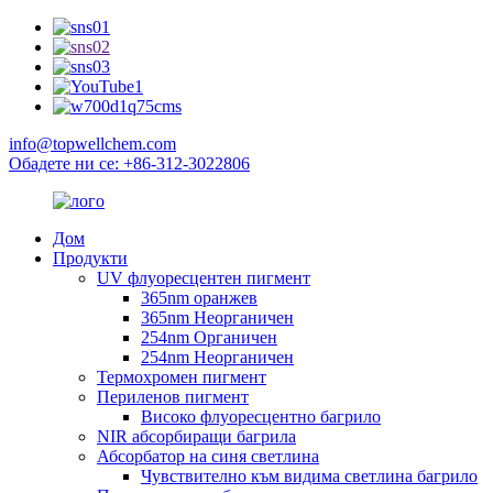
info@topwellchem.com
Обадете ни се: +86-312-3022806
Дом
Продукти
UV флуоресцентен пигмент
365nm оранжев
365nm Неорганичен
254nm Органичен
254nm Неорганичен
Термохромен пигмент
Периленов пигмент
Високо флуоресцентно багрило
NIR абсорбиращи багрила
Абсорбатор на синя светлина
Чувствително към видима светлина багрило