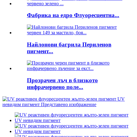
Фабрика на едро Флуоресцентна...
Найлонови багрила Периленов
пигмент...
Прозрачен лъч в близкото
инфрачервено поле...