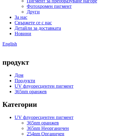
Пигмент за преобразуване нагоре
Фотохромен пигмент
Други
За нас
Свържете се с нас
Детайли за доставката
Новини
English
продукт
Дом
Продукти
UV флуоресцентен пигмент
365nm оранжев
Категории
UV флуоресцентен пигмент
365nm оранжев
365nm Неорганичен
254nm Органичен