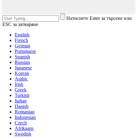
Натиснете Enter за търсене или
ESC за затваряне
English
French
German
Portuguese
Spanish
Russian
Japanese
Korean
Arabic
Irish
Greek
Turkish
Italian
Danish
Romanian
Indonesian
Czech
Afrikaans
Swedish