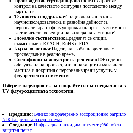
Производство, сертифицирано по ISO:
Строгият
контрол на качеството осигурява постоянство между
партидите.
Техническа поддръжка:
Специализиран екип за
научноизследователска и развойна дейност за
персонализирани формулировки (напр. съвместимост с
разтворители, корекции на размера на частиците).
Глобално съответствие:
Предлагат се опции,
съвместими с REACH, RoHS и FDA.
Бърза логистика:
Надеждна глобална доставка с
проследяване в реално време.
Специфични за индустрията решения:
10+ години
обслужване на производители на защитни материали,
мастила и покрития с персонализирани услуги
UV
флуоресцентни пигменти
.
Изберете надеждност – партнирайте си със специалисти в
UV флуоресцентната технология.
Предишно:
Близко инфрачервено абсорбционно багрило
NIR багрило за лазерен печат
Следващо:
Инфрачервен невидим пигмент (980nm) за
защитен печат