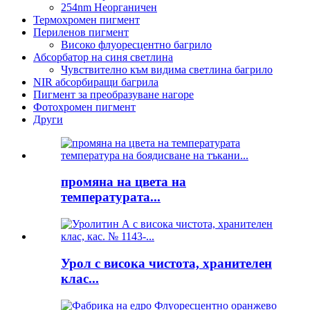
254nm Неорганичен
Термохромен пигмент
Периленов пигмент
Високо флуоресцентно багрило
Абсорбатор на синя светлина
Чувствително към видима светлина багрило
NIR абсорбиращи багрила
Пигмент за преобразуване нагоре
Фотохромен пигмент
Други
промяна на цвета на
температурата...
Урол с висока чистота, хранителен
клас...