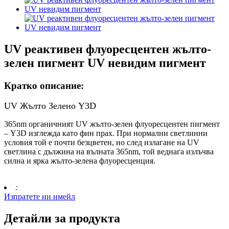
UV реактивен флуоресцентен жълто-
зелен пигмент UV невидим пигмент
Кратко описание:
UV Жълто Зелено Y3D
365nm органичният UV жълто-зелен флуоресцентен пигмент
– Y3D изглежда като фин прах. При нормални светлинни
условия той е почти безцветен, но след излагане на UV
светлина с дължина на вълната 365nm, той веднага излъчва
силна и ярка жълто-зелена флуоресценция.
:
Изпратете ни имейл
Детайли за продукта