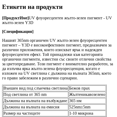
Етикети на продукти
[
Продукт
Име
]
UV флуоресцентен жълто-зелен пигмент - UV
жълто-зелен Y3D
[
Спецификация
]
Нашият 365nm органичен UV жълто-зелен флуоресцентен
пигмент – Y3D е високоефективен пигмент, предназначен за
различни приложения, които изискват ярък и надежден
флуоресцентен ефект. Той принадлежи към категорията
органични пигменти, известни със своите отлични свойства
за цветопредаване. Този пигмент е внимателно разработен, за
да излъчва ярка жълто-зелена флуоресценция, когато е
изложен на UV светлина с дължина на вълната 365nm, което
го прави забележим в различни сценарии.
Външен вид под слънчева светлина
Бежов прах
Под светлина от 365 nm
Жълтеникавозелено
Дължина на вълната на възбуждане
365 нм
Дължина на вълната на емисия
525nm±5nm
Размер на частиците
1-10 микрона