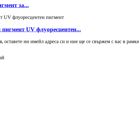
мент за...
пигмент UV флуоресцентен...
 оставете ни имейл адреса си и ние ще се свържем с вас в рамкит
ай