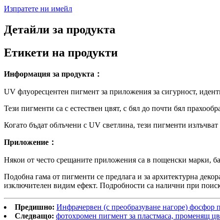
Изпратете ни имейл
Детайли за продукта
Етикети на продукти
Информация за продукта：
UV флуоресцентен пигмент за приложения за сигурност, идент
Тези пигменти са с естествен цвят, с бял до почти бял прахообр
Когато бъдат облъчени с UV светлина, тези пигменти излъчват 
Приложение：
Някои от често срещаните приложения са в пощенски марки, ба
Подобна гама от пигменти се предлага и за архитектурна декор
изключителен видим ефект. Подробности са налични при поис
Предишно:
Инфрачервен (с преобразуване нагоре) фосфор
Следващо:
фотохромен пигмент за пластмаса, променящ цв