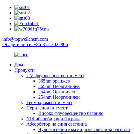
info@topwellchem.com
Обадете ни се: +86-312-3022806
Дом
Продукти
UV флуоресцентен пигмент
365nm оранжев
365nm Неорганичен
254nm Органичен
254nm Неорганичен
Термохромен пигмент
Периленов пигмент
Високо флуоресцентно багрило
NIR абсорбиращи багрила
Абсорбатор на синя светлина
Чувствително към видима светлина багрило