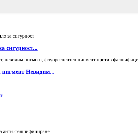
а сигурност...
 пигмент Невидим...
т