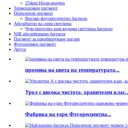
254nm Неорганичен
Термохромен пигмент
Периленов пигмент
Високо флуоресцентно багрило
Абсорбатор на синя светлина
Чувствително към видима светлина багрило
NIR абсорбиращи багрила
Пигмент за преобразуване нагоре
Фотохромен пигмент
Други
промяна на цвета на температурата...
Урол с висока чистота, хранителен клас..
Фабрика на едро Флуоресцентна...