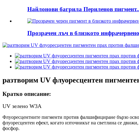
Найлонови багрила Периленов пигмент..
Прозрачен лъч в близкото инфрачервено 
разтворим UV флуоресцентен пигменте
Кратко описание:
UV зелено W3A
Флуоресцентните пигменти против фалшифициране бързо освобо
флуоресцентен ефект, когато източникът на светлина се движи,
фосфор.