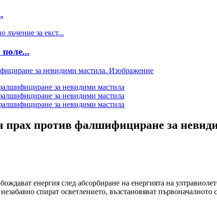
.
поле...
н прах против фалшифициране за невид
ждават енергия след абсорбиране на енергията на ултравиолето
 незабавно спират осветлението, възстановяват първоначалното 