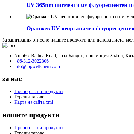
UV 365nm пигменти uv флуоресцентен пиг
Оранжев UV неорганичен флуоресцентен 
За запитвания относно нашите продукти или ценова листа, моля,
No.666. Baihua Road, град Баодин, провинция Хъбей, Кит
+86-312-3022806
info@topwellchem.com
за нас
Препоръчани продукти
Горещи тагове
Карта на сайта.xml
нашите продукти
Препоръчани продукти
Горещи тагове