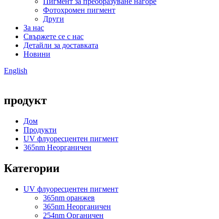
Пигмент за преобразуване нагоре
Фотохромен пигмент
Други
За нас
Свържете се с нас
Детайли за доставката
Новини
English
продукт
Дом
Продукти
UV флуоресцентен пигмент
365nm Неорганичен
Категории
UV флуоресцентен пигмент
365nm оранжев
365nm Неорганичен
254nm Органичен