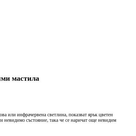
ими мастила
ва или инфрачервена светлина, показват ярък цветен
си невидимо състояние, така че се наричат още невидим