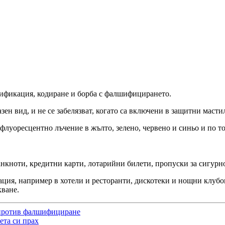
ификация, кодиране и борба с фалшифицирането.
азен вид, и не се забелязват, когато са включени в защитни масти
флуоресцентно лъчение в жълто, зелено, червено и синьо и по то
нкноти, кредитни карти, лотарийни билети, пропуски за сигурно
ация, например в хотели и ресторанти, дискотеки и нощни клубов
кване.
 против фалшифициране
ета си прах