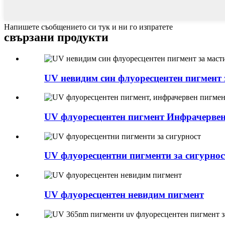
Напишете съобщението си тук и ни го изпратете
свързани продукти
UV невидим син флуоресцентен пигмент з
UV флуоресцентен пигмент Инфрачервен
UV флуоресцентни пигменти за сигурнос
UV флуоресцентен невидим пигмент